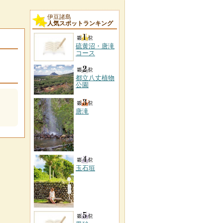
伊豆諸島
人気スポットランキング
硫黄沼・唐滝
コース
都立八丈植物
公園
唐滝
玉石垣