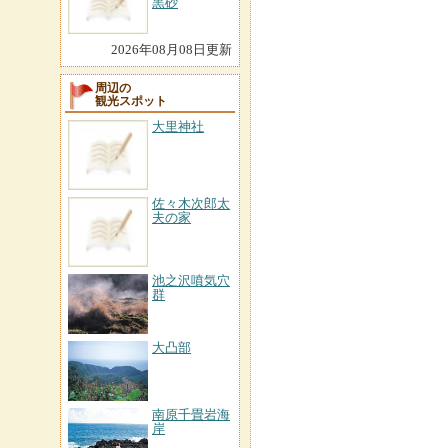
黒砂
2026年08月08日更新
周辺の
観光スポット
大里神社
佐々木次郎太
夫の家
池之沢噴気穴
群
大凸部
南原千畳岩海
岸