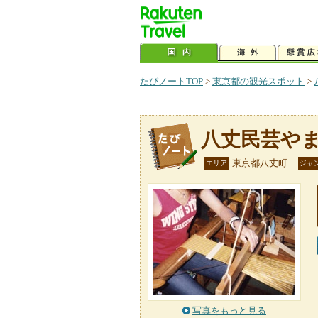
たびノートTOP
>
東京都の観光スポット
>
八丈民芸や
東京都八丈町
エリア
ジャ
写真をもっと見る