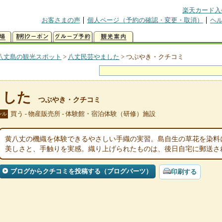
楽天カード入
お客さまの声
個人ページ（予約の確認・変更・取消）
ヘ
八丈島の観光スポット
>
八丈民芸やました
>
つぶやき・クチコミ
ました
つぶやき・クチコミ
買う - 物産販売所 - 体験館・宿泊体験（研修）施設
ンル
黄八丈の機織を体験できるやさしい手織の実習。島自生の草花を染料
美しさと、手触りを実感。織り上げられたものは、後日自宅に郵送さ
ブログからクチコミを投稿する（ブログパーツ）
印刷する