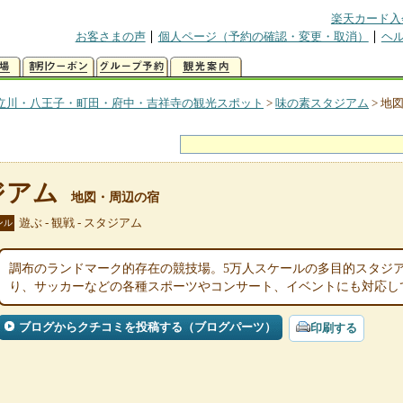
楽天カード入
お客さまの声
個人ページ（予約の確認・変更・取消）
ヘ
立川・八王子・町田・府中・吉祥寺の観光スポット
>
味の素スタジアム
>
地
ジアム
地図・周辺の宿
遊ぶ - 観戦 - スタジアム
ンル
調布のランドマーク的存在の競技場。5万人スケールの多目的スタジ
り、サッカーなどの各種スポーツやコンサート、イベントにも対応し
ブログからクチコミを投稿する（ブログパーツ）
印刷する