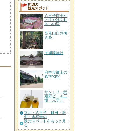
周辺の
観光スポット
八王子市夕や
け小やけふれ
あいの里
高尾山自然研
究路
大國魂神社
府中市郷土の
森博物館
サントリー武
蔵野ビール工
場（見学）
立川・八王子・町田・府
中・吉祥寺の
観光スポットをもっと見
る