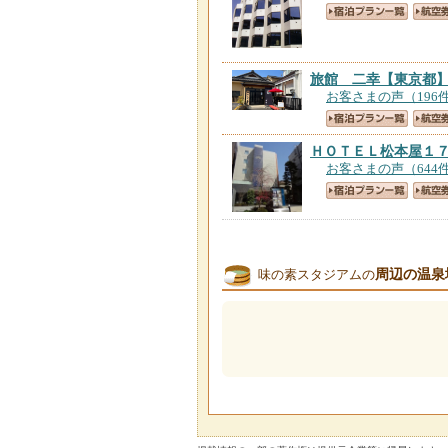
旅館 二幸
【東京都
お客さまの声（196
ＨＯＴＥＬ松本屋１
お客さまの声（644
ＪＲ東日本ホテルメ
お客さまの声（198
周辺の温泉
味の素スタジアムの
夢の舎 ＹＵＭＥＮ
お客さまの声（8件
ＪＲ東日本ホテルメ
お客さまの声（164