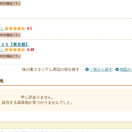
】
件）
4.5
７２５
【東京都】
件）
4.48
味の素スタジアム周辺の宿を探す
一覧から探す
地図か
ッツ武蔵境
【東京都】
4件）
4.4
地
ＯＹＡ／民泊
【東京都】
申し訳ありません。
）
4.4
該当する温泉地が見つかりませんでした。
ッツ国分寺
【東京都】
8件）
4.38