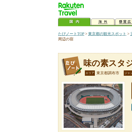
たびノートTOP
>
東京都の観光スポット
>
周辺の宿
味の素スタ
東京都調布市
エリア
ジャ