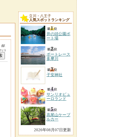
立川・八王子
人気スポットランキング
井の頭公園ボ
ート場
。
(駅
い)
ボートレース
多摩川
子安神社
サンリオピュ
ーロランド
高尾山ケーブ
ルカー
2026年08月07日更新