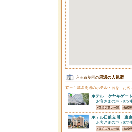
周辺の人気宿
京王百草園の
京王百草園
周辺のホテル・宿を、お客
ホテル ケヤキゲー
お客さまの声（875
ホテル日航立川 東
お客さまの声（677