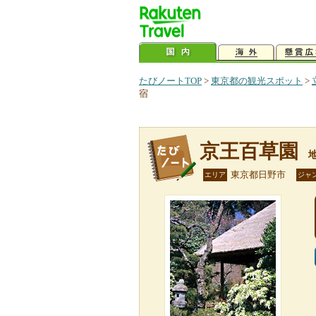
たびノートTOP
>
東京都の観光スポット
>
宿
京王百草園
東京都日野市
エリア
ジャ