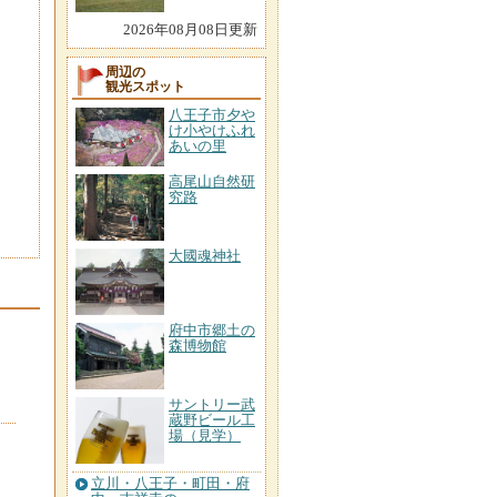
2026年08月08日更新
周辺の
観光スポット
八王子市夕や
け小やけふれ
あいの里
高尾山自然研
究路
大國魂神社
府中市郷土の
森博物館
サントリー武
蔵野ビール工
場（見学）
立川・八王子・町田・府