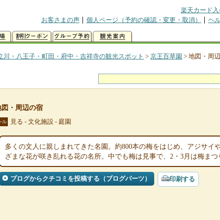
楽天カード入
お客さまの声
個人ページ（予約の確認・変更・取消）
ヘ
立川・八王子・町田・府中・吉祥寺の観光スポット
>
京王百草園
>
地図・周
地図・周辺の宿
見る - 文化施設 - 庭園
ンル
多くの文人に親しまれてきた名園。約800本の梅をはじめ、アジサイ
ざまな花が咲き乱れる花の名所。中でも梅は見事で、2・3月は梅まつ
ブログからクチコミを投稿する（ブログパーツ）
印刷する