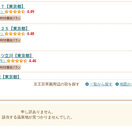
ＳＴ
【東京都】
件）
4.49
７２５
【東京都】
件）
4.48
ッツ立川
【東京都】
0件）
4.46
屋
【東京都】
件）
4.46
京王百草園周辺の宿を探す
一覧から探す
地図か
ル
【東京都】
0件）
4.34
申し訳ありません。
該当する温泉地が見つかりませんでした。
東京都】
件）
4.3