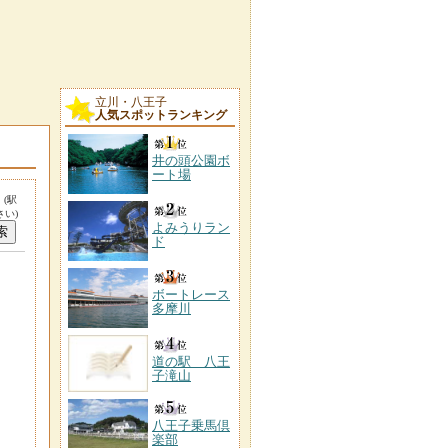
立川・八王子
人気スポットランキング
井の頭公園ボ
ート場
。
(駅
い)
よみうりラン
ド
ボートレース
多摩川
道の駅 八王
子滝山
八王子乗馬倶
楽部