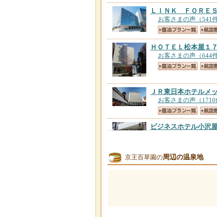
ＬＩＮＫ ＦＯＲＥ
お客さまの声（541
ＨＯＴＥＬ松本屋１
お客さまの声（644
ＪＲ東日本ホテルメ
お客さまの声（171
ビジネスホテル小沢
お客さまの声（393
周辺の温泉地
京王百草園の
立川ワシントンホテ
お客さまの声（308
シティホテル高幡
【
お客さまの声（609