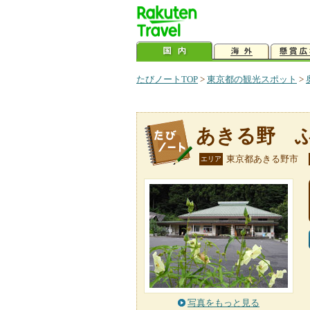
たびノートTOP
>
東京都の観光スポット
>
あきる野 
東京都あきる野市
エリア
写真をもっと見る