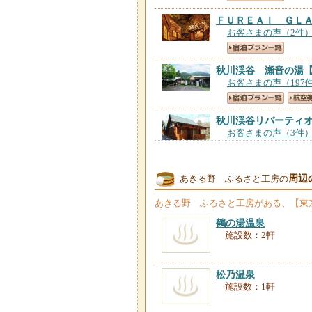
ＦＵＲＥＡＩ ＧＬ
お客さまの声（2件
秋川渓谷 瀬音の湯
お客さまの声（197
秋川渓谷リバーティ
お客さまの声（3件
戸倉城Ｐ２台１２時
周辺
あきる野 ふるさと工房の
お客さまの声（1件
あきる野 ふるさと工房
がある、【東
鶴の湯温泉
施設数：2軒
松乃温泉
施設数：1軒