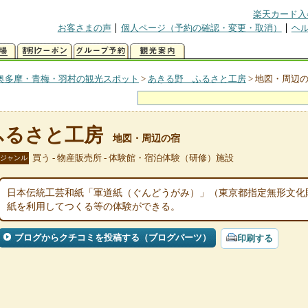
楽天カード入
お客さまの声
個人ページ（予約の確認・変更・取消）
ヘ
奥多摩・青梅・羽村の観光スポット
>
あきる野 ふるさと工房
>
地図・周辺
ふるさと工房
地図・周辺の宿
買う - 物産販売所 - 体験館・宿泊体験（研修）施設
ジャンル
日本伝統工芸和紙「軍道紙（ぐんどうがみ）」（東京都指定無形文化
紙を利用してつくる等の体験ができる。
ブログからクチコミを投稿する（ブログパーツ）
印刷する