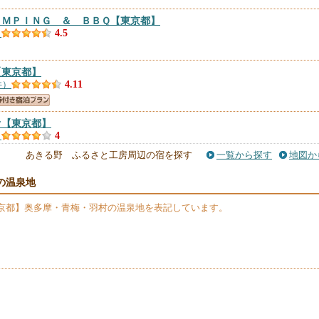
ＡＭＰＩＮＧ ＆ ＢＢＱ
【東京都】
）
4.5
【東京都】
件）
4.11
オ
【東京都】
）
4
あきる野 ふるさと工房周辺の宿を探す
一覧から探す
地図か
チェックアウト／民泊
【東京都】
の温泉地
）
4
京都】奥多摩・青梅・羽村の温泉地を表記しています。