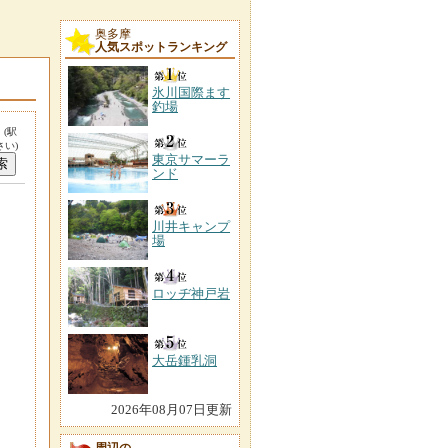
奥多摩
人気スポットランキング
氷川国際ます
釣場
。
(駅
い)
東京サマーラ
ンド
川井キャンプ
場
ロッヂ神戸岩
大岳鍾乳洞
2026年08月07日更新