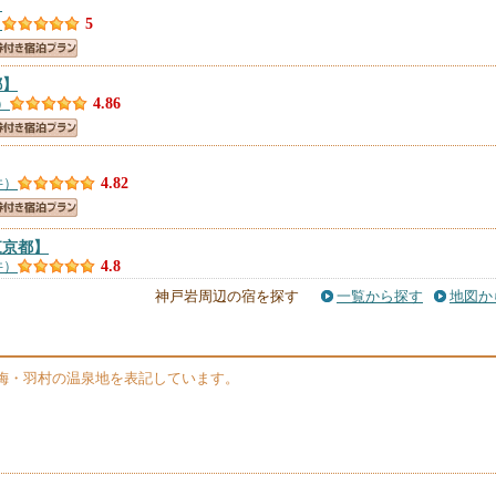
】
）
5
都】
）
4.86
件）
4.82
東京都】
件）
4.8
神戸岩周辺の宿を探す
一覧から探す
地図か
 ＾
【東京都】
）
4.75
梅・羽村の温泉地を表記しています。
 一宮坊
【東京都】
）
4.6
ＡＭＰＩＮＧ ＆ ＢＢＱ
【東京都】