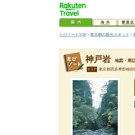
たびノートTOP
>
東京都の観光スポット
>
神戸岩
地図・周
東京都西多摩郡檜原
エリア