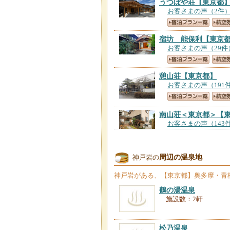
うつぼや荘
【東京都
お客さまの声（2件
宿坊 能保利
【東京
お客さまの声（29件
憩山荘
【東京都】
お客さまの声（191
南山荘＜東京都＞
【
お客さまの声（143
奥多摩ゲストハウス
周辺の温泉地
神戸岩の
お客さまの声（4件
神戸岩
がある、【東京都】奥多摩・青
民芸のお宿 山香荘
鶴の湯温泉
お客さまの声（80件
施設数：2軒
ＦＵＲＥＡＩ ＧＬ
松乃温泉