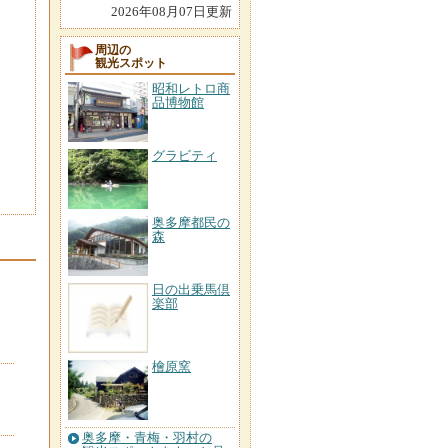
2026年08月07日更新
周辺の
観光スポット
昭和レトロ商
品博物館
グラビティ
奥多摩都民の
森
日の出乗馬倶
楽部
檜原窯
奥多摩・青梅・羽村の