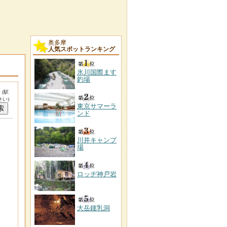
奥多摩
人気スポットランキング
氷川国際ます
釣場
。
(駅
い)
東京サマーラ
ンド
川井キャンプ
場
ロッヂ神戸岩
大岳鍾乳洞