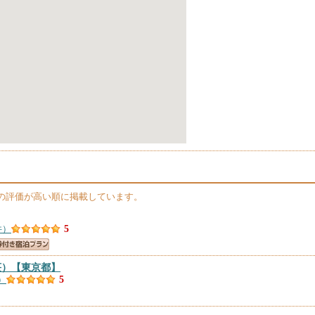
の評価が高い順に掲載しています。
件）
5
荘）
【東京都】
）
5