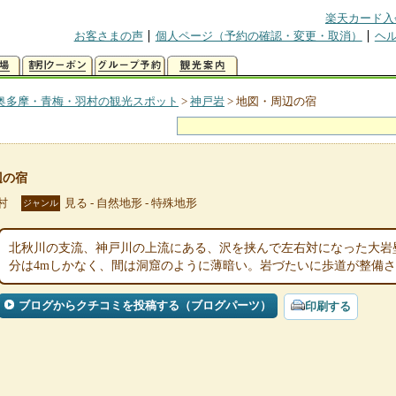
楽天カード入
お客さまの声
個人ページ（予約の確認・変更・取消）
ヘ
奥多摩・青梅・羽村の観光スポット
>
神戸岩
>
地図・周辺の宿
辺の宿
村
見る - 自然地形 - 特殊地形
ジャンル
北秋川の支流、神戸川の上流にある、沢を挟んで左右対になった大岩
分は4mしかなく、間は洞窟のように薄暗い。岩づたいに歩道が整備
ブログからクチコミを投稿する（ブログパーツ）
印刷する