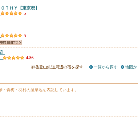
ＢＯＴＨＹ
【東京都】
）
5
】
）
5
都】
）
4.86
御岳登山鉄道周辺の宿を探す
一覧から探す
地図か
件）
4.81
摩・青梅・羽村の温泉地を表記しています。
東京都】
件）
4.8
 ＾
【東京都】
）
4.75