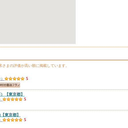
客さまの評価が高い順に掲載しています。
件）
5
荘）
【東京都】
）
5
泊
【東京都】
）
5