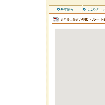
基本情報
つぶやき・
・ルート
地図
御岳登山鉄道の