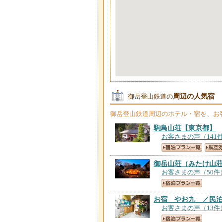
周辺の人気宿
御岳登山鉄道の
御岳登山鉄道
周辺のホテル・宿を、お
駒鳥山荘
【東京都】
お客さまの声（141
御岳山荘（みたけ山
お客さまの声（50件
お宿 やお九 ／民
お客さまの声（13件