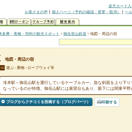
楽天カード入
お客さまの声
個人ページ（予約の確認・変更・取消）
ヘ
奥多摩・青梅・羽村の観光スポット
>
御岳登山鉄道
>
地図・周辺の宿
道
地図・周辺の宿
遊ぶ - 乗物 - ロープウェイ等
ンル
滝本駅～御岳山駅を運行しているケーブルカー。急な斜面を上り下り
なっているのが特徴。御岳山駅には展望台もあり、眼下には関東平野
ブログからクチコミを投稿する（ブログパーツ）
印刷する