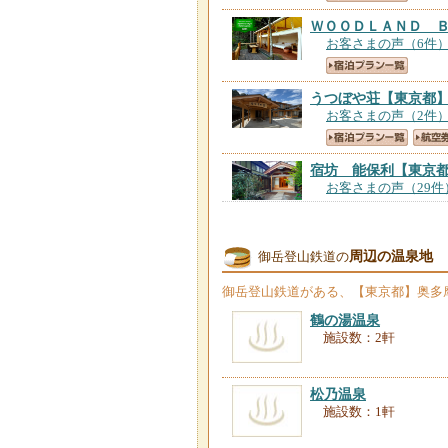
ＷＯＯＤＬＡＮＤ 
お客さまの声（6件
うつぼや荘
【東京都
お客さまの声（2件
宿坊 能保利
【東京
お客さまの声（29件
憩山荘
【東京都】
周辺の温泉地
御岳登山鉄道の
お客さまの声（191
御岳登山鉄道
がある、【東京都】奥多
南山荘＜東京都＞
【
鶴の湯温泉
お客さまの声（143
施設数：2軒
奥多摩ゲストハウス
松乃温泉
お客さまの声（4件
施設数：1軒