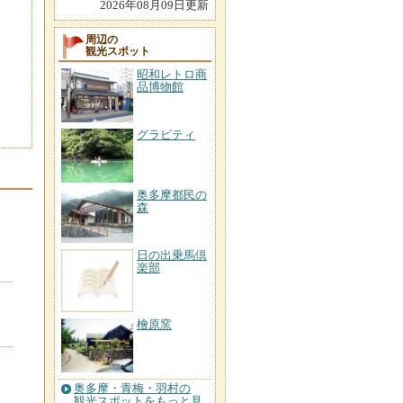
2026年08月09日更新
周辺の
観光スポット
昭和レトロ商
品博物館
グラビティ
奥多摩都民の
森
日の出乗馬倶
楽部
檜原窯
奥多摩・青梅・羽村の
観光スポットをもっと見