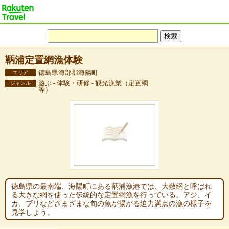
鞆浦定置網漁体験
徳島県海部郡海陽町
エリア
遊ぶ - 体験・研修 - 観光漁業（定置網
ジャンル
等）
徳島県の最南端、海陽町にある鞆浦漁港では、大敷網と呼ばれ
る大きな網を使った伝統的な定置網漁を行っている。アジ、イ
カ、ブリなどさまざまな旬の魚が揚がる迫力満点の漁の様子を
見学しよう。