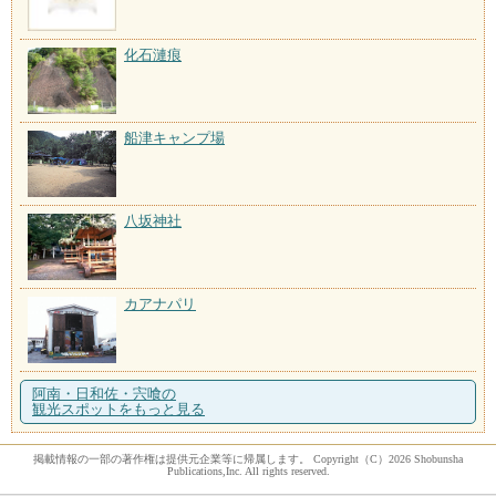
化石漣痕
船津キャンプ場
八坂神社
カアナパリ
阿南・日和佐・宍喰の
観光スポットをもっと見る
掲載情報の一部の著作権は提供元企業等に帰属します。 Copyright（C）2026 Shobunsha
Publications,Inc. All rights reserved.