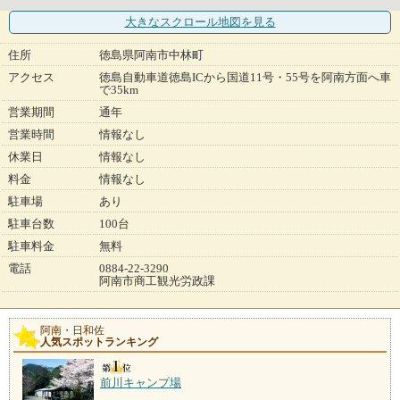
大きなスクロール地図
を見る
住所
徳島県阿南市中林町
アクセス
徳島自動車道徳島ICから国道11号・55号を阿南方面へ車
で35km
営業期間
通年
営業時間
情報なし
休業日
情報なし
料金
情報なし
駐車場
あり
駐車台数
100台
駐車料金
無料
電話
0884-22-3290
阿南市商工観光労政課
阿南・日和佐
人気スポットランキング
前川キャンプ場