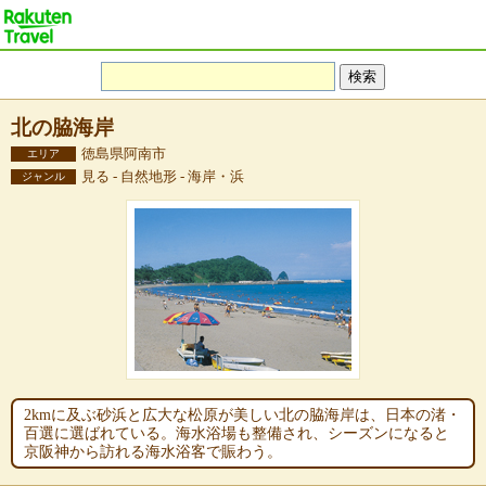
北の脇海岸
徳島県阿南市
エリア
見る - 自然地形 - 海岸・浜
ジャンル
2kmに及ぶ砂浜と広大な松原が美しい北の脇海岸は、日本の渚・
百選に選ばれている。海水浴場も整備され、シーズンになると
京阪神から訪れる海水浴客で賑わう。