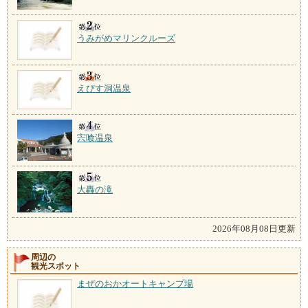
うみがめマリンクルーズ
えびす洞温泉
宍喰温泉
大轟の滝
2026年08月08日更新
周辺の
観光スポット
まぜのおかオートキャンプ場