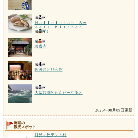
Ｈａｌｌｅｌｕｊａｈ Ｓｗ
ｅｅｔｓ Ｋｉｔｃｈｅｎ
（見学）
瑞巌寺
阿波おどり会館
大型観潮船わんだーなると
2026年08月09日更新
周辺の
観光スポット
月見ヶ丘テント村