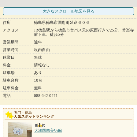
大きなスクロール地図
を見る
住所
徳島県徳島市国府町延命６０６
アクセス
JR徳島駅から徳島市営バス天の原西行きで25分、常楽寺
前下車、徒歩5分
営業期間
通年
営業時間
境内自由
休業日
無休
料金
情報なし
駐車場
あり
駐車台数
10台
駐車料金
無料
電話
088-642-0471
鳴門・徳島
人気スポットランキング
大塚国際美術館