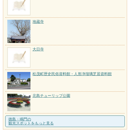
地蔵寺
大日寺
松茂町歴史民俗資料館・人形浄瑠璃芝居資料館
北島チューリップ公園
徳島・鳴門の
観光スポットをもっと見る