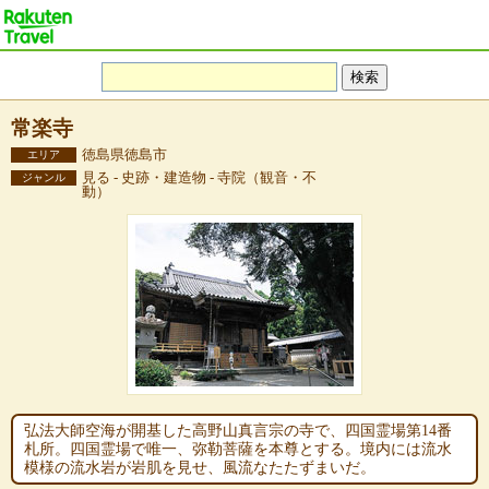
常楽寺
徳島県徳島市
エリア
見る - 史跡・建造物 - 寺院（観音・不
ジャンル
動）
弘法大師空海が開基した高野山真言宗の寺で、四国霊場第14番
札所。四国霊場で唯一、弥勒菩薩を本尊とする。境内には流水
模様の流水岩が岩肌を見せ、風流なたたずまいだ。