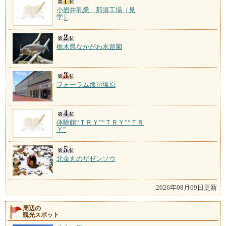
小岩井乳業 那須工場（見
学）
栃木県なかがわ水遊園
フォーラム那須塩原
体験館“ＴＲＹ”“ＴＲＹ”“ＴＲ
Ｙ”
北金丸のザゼンソウ
2026年08月09日更新
周辺の
観光スポット