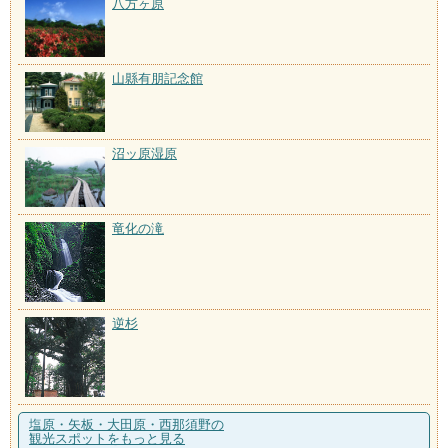
八方ヶ原
山縣有朋記念館
沼ッ原湿原
竜化の滝
逆杉
塩原・矢板・大田原・西那須野の
観光スポットをもっと見る