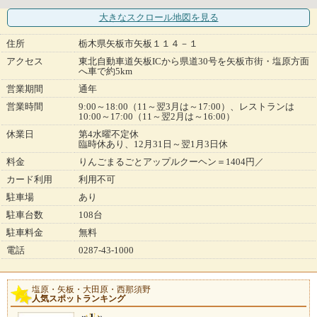
大きなスクロール地図
を見る
住所
栃木県矢板市矢板１１４－１
アクセス
東北自動車道矢板ICから県道30号を矢板市街・塩原方面
へ車で約5km
営業期間
通年
営業時間
9:00～18:00（11～翌3月は～17:00）、レストランは
10:00～17:00（11～翌2月は～16:00）
休業日
第4水曜不定休
臨時休あり、12月31日～翌1月3日休
料金
りんごまるごとアップルクーヘン＝1404円／
カード利用
利用不可
駐車場
あり
駐車台数
108台
駐車料金
無料
電話
0287-43-1000
塩原・矢板・大田原・西那須野
人気スポットランキング