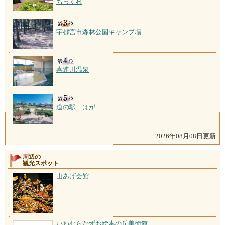
ちっく村
宇都宮市森林公園キャンプ場
喜連川温泉
道の駅 はが
2026年08月08日更新
周辺の
観光スポット
山あげ会館
いわむらかずお絵本の丘美術館