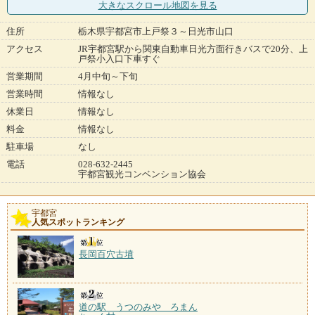
大きなスクロール地図
を見る
住所
栃木県宇都宮市上戸祭３～日光市山口
アクセス
JR宇都宮駅から関東自動車日光方面行きバスで20分、上
戸祭小入口下車すぐ
営業期間
4月中旬～下旬
営業時間
情報なし
休業日
情報なし
料金
情報なし
駐車場
なし
電話
028-632-2445
宇都宮観光コンベンション協会
宇都宮
人気スポットランキング
長岡百穴古墳
道の駅 うつのみや ろまん