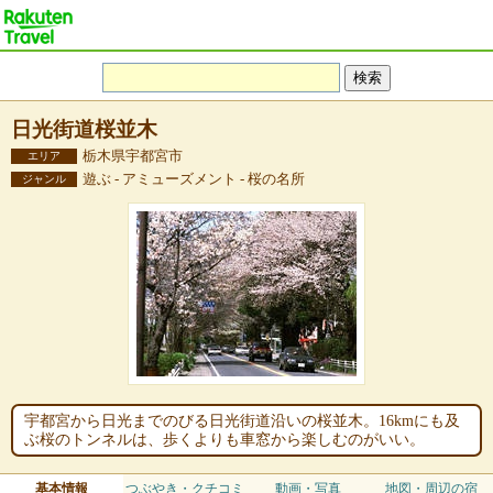
日光街道桜並木
栃木県宇都宮市
エリア
遊ぶ - アミューズメント - 桜の名所
ジャンル
宇都宮から日光までのびる日光街道沿いの桜並木。16kmにも及
ぶ桜のトンネルは、歩くよりも車窓から楽しむのがいい。
基本情報
つぶやき・クチコミ
動画・写真
地図・周辺の宿