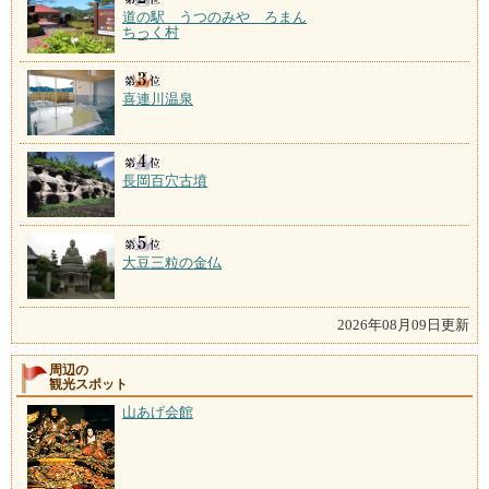
道の駅 うつのみや ろまん
ちっく村
喜連川温泉
長岡百穴古墳
大豆三粒の金仏
2026年08月09日更新
周辺の
観光スポット
山あげ会館