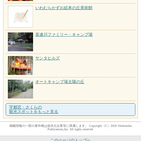
いわむらかずお絵本の丘美術館
喜連川ファミリー・キャンプ場
サンタヒルズ
オートキャンプ場太陽の丘
宇都宮・さくらの
観光スポットをもっと見る
掲載情報の一部の著作権は提供元企業等に帰属します。 Copyright（C）2026 Shobunsha
Publications,Inc. All rights reserved.
このページのトップへ