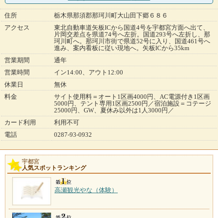
住所
栃木県那須郡那珂川町大山田下郷６８６
アクセス
東北自動車道矢板ICから国道4号を宇都宮方面へ出て、
片岡交差点を県道74号へ左折。国道293号へ左折し、那
珂川町へ。那珂川市街で県道52号に入り、国道461号へ
進み、案内看板に従い現地へ。矢板ICから35km
営業期間
通年
営業時間
イン14:00、アウト12:00
休業日
無休
料金
サイト使用料＝オート1区画4000円、AC電源付き1区画
5000円、テント専用1区画2500円／宿泊施設＝コテージ
25000円、GW、夏休み以外は1人3000円／
カード利用
利用不可
電話
0287-93-0932
宇都宮
人気スポットランキング
高瀬観光やな（体験）