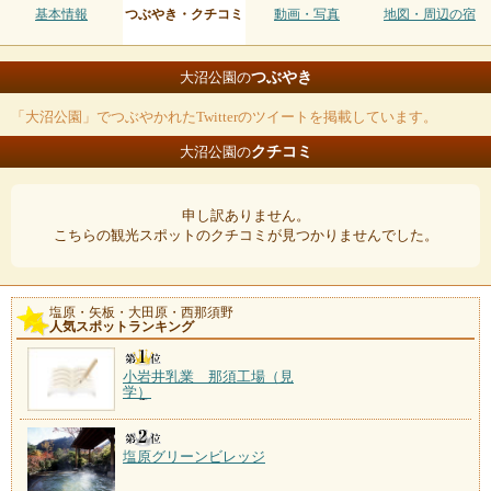
基本情報
つぶやき・クチコミ
動画・写真
地図・周辺の宿
つぶやき
大沼公園の
「大沼公園」でつぶやかれたTwitterのツイートを掲載しています。
クチコミ
大沼公園の
申し訳ありません。
こちらの観光スポットのクチコミが見つかりませんでした。
塩原・矢板・大田原・西那須野
人気スポットランキング
小岩井乳業 那須工場（見
学）
塩原グリーンビレッジ