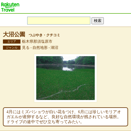
大沼公園
つぶやき・クチコミ
栃木県那須塩原市
エリア
見る - 自然地形 - 湖沼
ジャンル
4月にはミズバショウが白い花をつけ、6月には珍しいモリアオ
ガエルが産卵するなど、良好な自然環境が残されている場所。
ドライブの途中でぜひ立ち寄ってみたい。