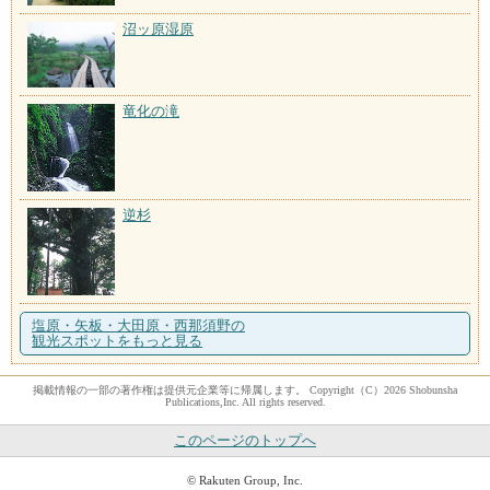
沼ッ原湿原
竜化の滝
逆杉
塩原・矢板・大田原・西那須野の
観光スポットをもっと見る
掲載情報の一部の著作権は提供元企業等に帰属します。 Copyright（C）2026 Shobunsha
Publications,Inc. All rights reserved.
このページのトップへ
© Rakuten Group, Inc.