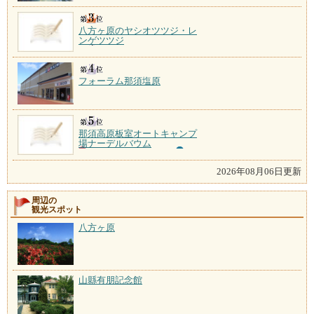
八方ヶ原のヤシオツツジ・レ
ンゲツツジ
フォーラム那須塩原
那須高原板室オートキャンプ
場ナーデルバウム
2026年08月06日更新
周辺の
観光スポット
八方ヶ原
山縣有朋記念館