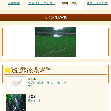
基本情報
つぶやき・クチコミ
動画・写真
地図・周辺の宿
写真
大沼公園の
塩原・矢板・大田原・西那須野
人気スポットランキング
小岩井乳業 那須工場（見
学）
竜化の滝