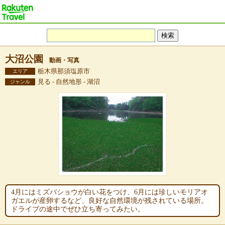
大沼公園
動画・写真
栃木県那須塩原市
エリア
見る - 自然地形 - 湖沼
ジャンル
4月にはミズバショウが白い花をつけ、6月には珍しいモリアオ
ガエルが産卵するなど、良好な自然環境が残されている場所。
ドライブの途中でぜひ立ち寄ってみたい。