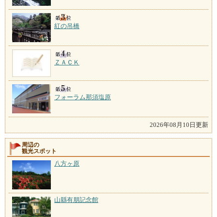
紅の吊橋
ＺＡＣＫ
フォーラム那須塩原
2026年08月10日更新
周辺の
観光スポット
八方ヶ原
山縣有朋記念館