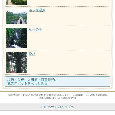
沼ッ原湿原
竜化の滝
逆杉
塩原・矢板・大田原・西那須野の
観光スポットをもっと見る
掲載情報の一部の著作権は提供元企業等に帰属します。 Copyright（C）2026 Shobunsha
Publications,Inc. All rights reserved.
このページのトップへ