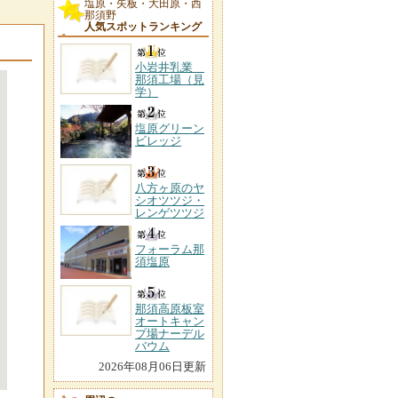
塩原・矢板・大田原・西
那須野
人気スポットランキング
小岩井乳業
那須工場（見
学）
塩原グリーン
ビレッジ
八方ヶ原のヤ
シオツツジ・
レンゲツツジ
フォーラム那
須塩原
那須高原板室
オートキャン
プ場ナーデル
バウム
2026年08月06日更新