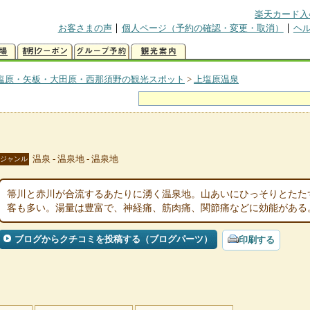
楽天カード入
お客さまの声
個人ページ（予約の確認・変更・取消）
ヘ
塩原・矢板・大田原・西那須野の観光スポット
>
上塩原温泉
温泉 - 温泉地 - 温泉地
ジャンル
箒川と赤川が合流するあたりに湧く温泉地。山あいにひっそりとたた
客も多い。湯量は豊富で、神経痛、筋肉痛、関節痛などに効能がある
ブログからクチコミを投稿する（ブログパーツ）
印刷する