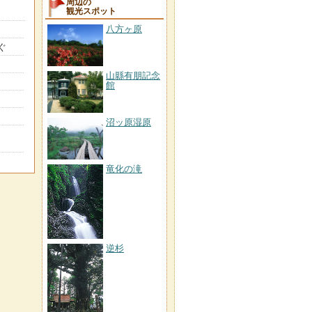
周辺の
観光スポット
八方ヶ原
ぐ
山縣有朋記念
館
沼ッ原湿原
竜化の滝
逆杉