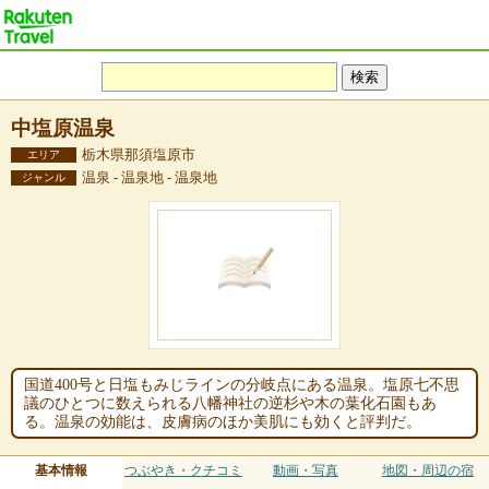
中塩原温泉
栃木県那須塩原市
エリア
温泉 - 温泉地 - 温泉地
ジャンル
国道400号と日塩もみじラインの分岐点にある温泉。塩原七不思
議のひとつに数えられる八幡神社の逆杉や木の葉化石園もあ
る。温泉の効能は、皮膚病のほか美肌にも効くと評判だ。
基本情報
つぶやき・クチコミ
動画・写真
地図・周辺の宿