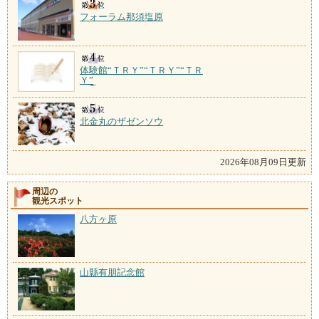
フォーラム那須塩原
体験館“ＴＲＹ”“ＴＲＹ”“ＴＲ
Ｙ”
北金丸のザゼンソウ
2026年08月09日更新
周辺の
観光スポット
八方ヶ原
山縣有朋記念館