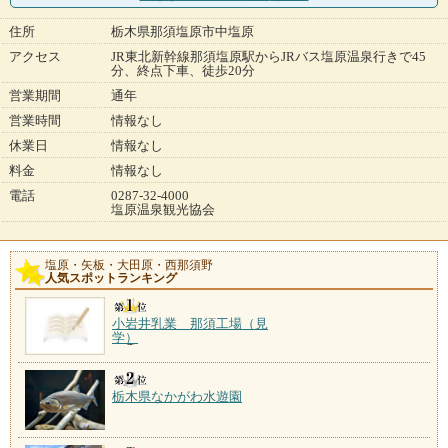
住所
栃木県那須塩原市中塩原
アクセス
JR東北新幹線那須塩原駅からJRバス塩原温泉行きで45
分、終点下車、徒歩20分
営業期間
通年
営業時間
情報なし
休業日
情報なし
料金
情報なし
電話
0287-32-4000
塩原温泉観光協会
塩原・矢板・大田原・西那須野
人気スポットランキング
小岩井乳業 那須工場（見
学）
栃木県なかがわ水遊園