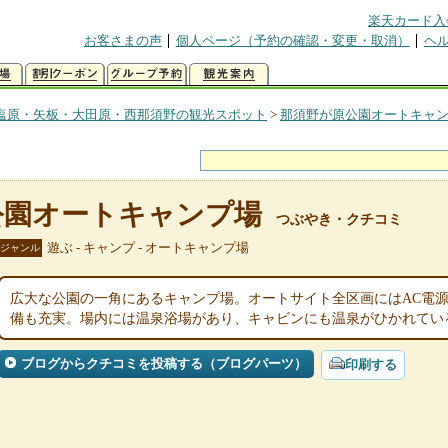
楽天カード入
お客さまの声
個人ページ（予約の確認・変更・取消）
ヘ
塩原・矢板・大田原・西那須野の観光スポット
>
那須野が原公園オートキャ
公園オートキャンプ場
つぶやき・クチコミ
遊ぶ - キャンプ - オートキャンプ場
ジャンル
広大な公園の一角にあるキャンプ場。オートサイト全区画にはAC電
備も充実。場内には温泉浴場があり、キャビンにも温泉がひかれてい
ブログからクチコミを投稿する（ブログパーツ）
印刷する