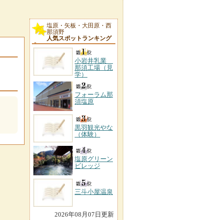
塩原・矢板・大田原・西
那須野
人気スポットランキング
小岩井乳業
那須工場（見
学）
フォーラム那
須塩原
黒羽観光やな
（体験）
塩原グリーン
ビレッジ
三斗小屋温泉
2026年08月07日更新