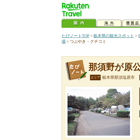
たびノートTOP
>
栃木県の観光スポット
>
場
>
つぶやき・クチコミ
那須野が原
栃木県那須塩原市
エリア