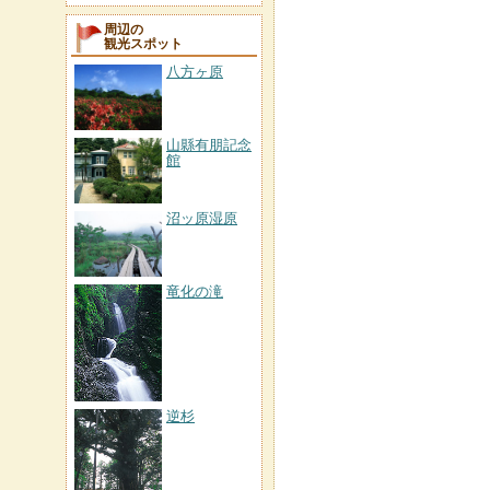
周辺の
観光スポット
八方ヶ原
山縣有朋記念
館
沼ッ原湿原
竜化の滝
逆杉