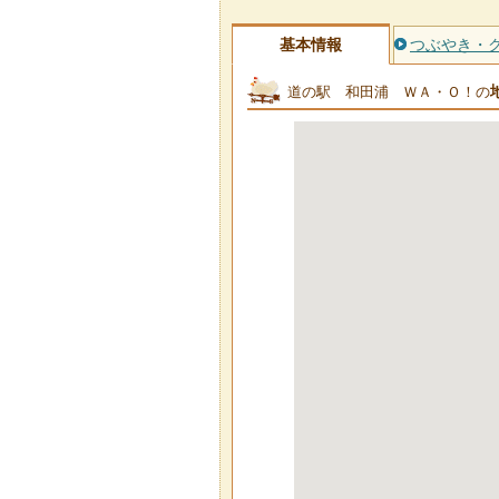
基本情報
つぶやき・
道の駅 和田浦 ＷＡ・Ｏ！の