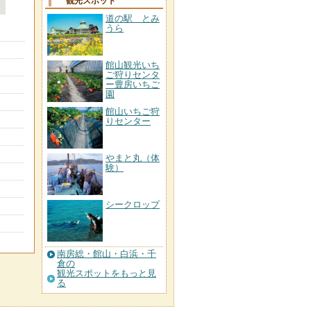
観光スポット
道の駅 とみ
うら
館山観光いち
ご狩りセンタ
ー豊房いちご
園
館山いちご狩
りセンター
やまと丸（体
験）
シークロップ
南房総・館山・白浜・千
倉の
観光スポットをもっと見
る