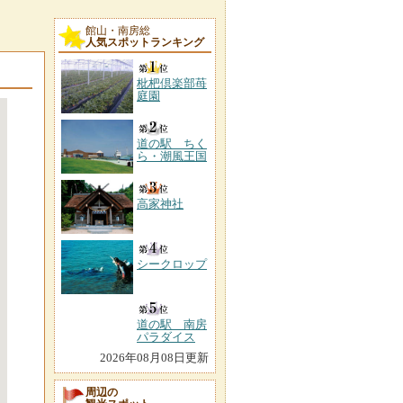
館山・南房総
人気スポットランキング
枇杷倶楽部苺
庭園
道の駅 ちく
ら・潮風王国
高家神社
シークロップ
道の駅 南房
パラダイス
2026年08月08日更新
周辺の