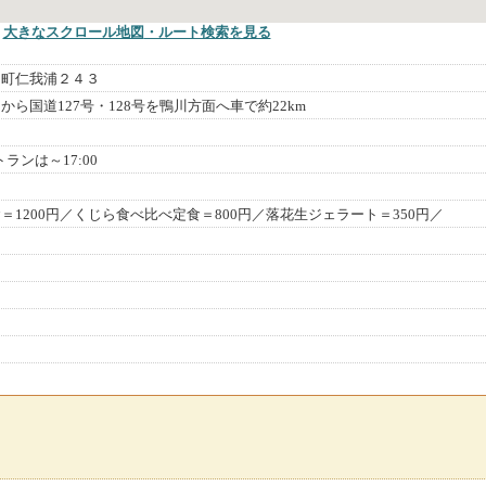
大きなスクロール地図
・ルート検索
を見る
田町仁我浦２４３
から国道127号・128号を鴨川方面へ車で約22km
ストランは～17:00
＝1200円／くじら食べ比べ定食＝800円／落花生ジェラート＝350円／