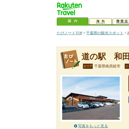
たびノートTOP
>
千葉県の観光スポット
>
道の駅 和
千葉県南房総市
エリア
ジ
写真をもっと見る