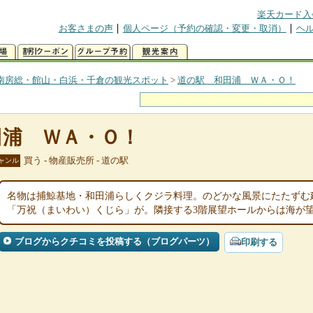
楽天カード入
お客さまの声
個人ページ（予約の確認・変更・取消）
ヘ
南房総・館山・白浜・千倉の観光スポット
>
道の駅 和田浦 ＷＡ・Ｏ！
田浦 ＷＡ・Ｏ！
買う - 物産販売所 - 道の駅
ャンル
名物は捕鯨基地・和田浦らしくクジラ料理。のどかな風景にたたずむ
「万祝（まいわい）くじら」が。隣接する3階展望ホールからは海が
ブログからクチコミを投稿する（ブログパーツ）
印刷する