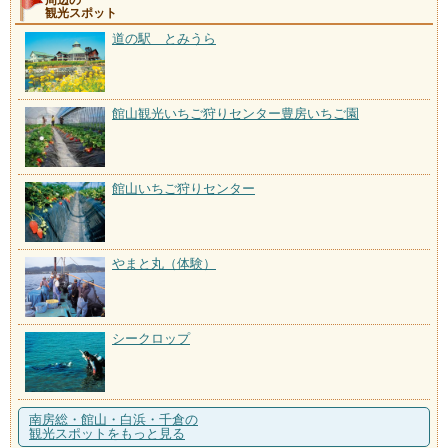
周辺の
観光スポット
道の駅 とみうら
館山観光いちご狩りセンター豊房いちご園
館山いちご狩りセンター
やまと丸（体験）
シークロップ
南房総・館山・白浜・千倉の
観光スポットをもっと見る