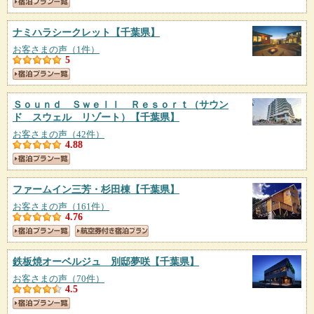
ナミハラシークレット
【千葉県】
お客さまの声（1件）
5
Ｓｏｕｎｄ Ｓｗｅｌｌ Ｒｅｓｏｒｔ（サウン
ド スウェル リゾート）
【千葉県】
お客さまの声（42件）
4.88
ファームイン三芳・杉田棟
【千葉県】
お客さまの声（161件）
4.76
鉄板焼オーベルジュ 別邸夢咲
【千葉県】
お客さまの声（70件）
4.5