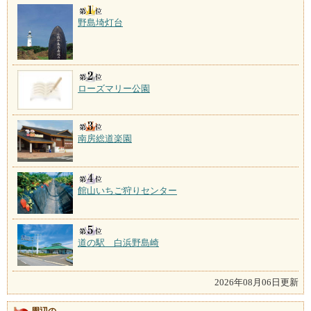
野島埼灯台
ローズマリー公園
南房総道楽園
館山いちご狩りセンター
道の駅 白浜野島崎
2026年08月06日更新