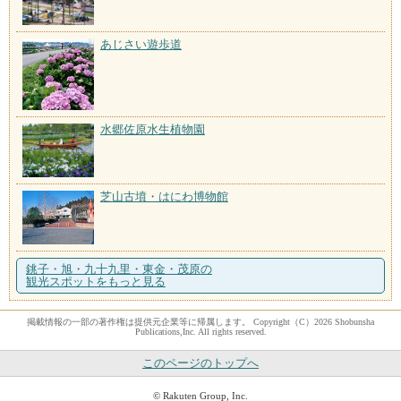
あじさい遊歩道
水郷佐原水生植物園
芝山古墳・はにわ博物館
銚子・旭・九十九里・東金・茂原の
観光スポットをもっと見る
掲載情報の一部の著作権は提供元企業等に帰属します。 Copyright（C）2026 Shobunsha
Publications,Inc. All rights reserved.
このページのトップへ
© Rakuten Group, Inc.