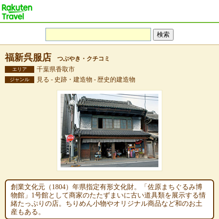
福新呉服店
つぶやき・クチコミ
千葉県香取市
エリア
見る - 史跡・建造物 - 歴史的建造物
ジャンル
創業文化元（1804）年県指定有形文化財。「佐原まちぐるみ博
物館」1号館として商家のたたずまいに古い道具類を展示する情
緒たっぷりの店。ちりめん小物やオリジナル商品など和のお土
産もある。