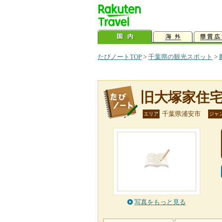
たびノートTOP
>
千葉県の観光スポット
>
旧大塚家住
千葉県浦安市
エリア
ジャ
写真をもっと見る