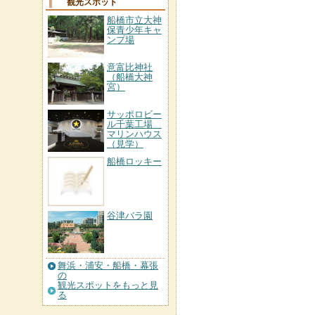
観光スポット
船橋市立大神
保青少年キャ
ンプ場
意富比神社
（船橋大神
宮）
サッポロビー
ル千葉工場
マリンハウス
（見学）
船橋ロッキー
谷津バラ園
舞浜・浦安・船橋・幕張
の
観光スポットをもっと見
る