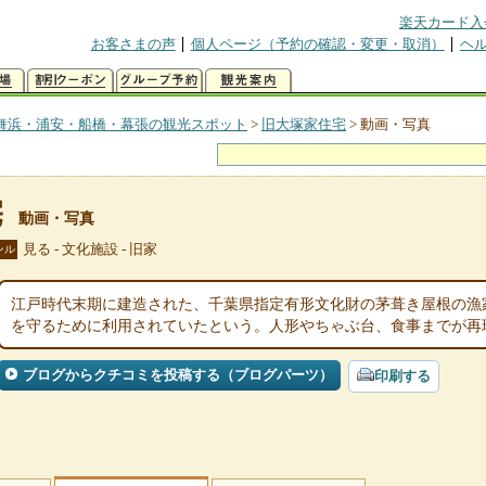
楽天カード入
お客さまの声
個人ページ（予約の確認・変更・取消）
ヘ
舞浜・浦安・船橋・幕張の観光スポット
>
旧大塚家住宅
>
動画・写真
宅
動画・写真
見る - 文化施設 - 旧家
ンル
江戸時代末期に建造された、千葉県指定有形文化財の茅葺き屋根の漁
を守るために利用されていたという。人形やちゃぶ台、食事までが再
ブログからクチコミを投稿する（ブログパーツ）
印刷する