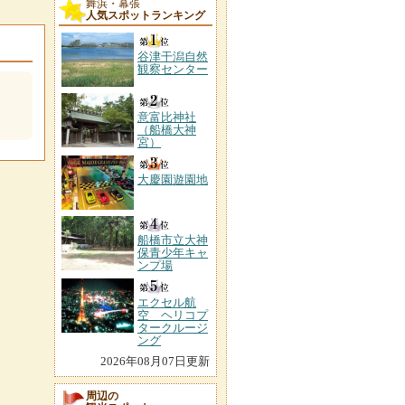
舞浜・幕張
人気スポットランキング
谷津干潟自然
観察センター
意富比神社
（船橋大神
宮）
大慶園遊園地
船橋市立大神
保青少年キャ
ンプ場
エクセル航
空 ヘリコプ
タークルージ
ング
2026年08月07日更新
周辺の