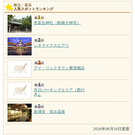
舞浜・幕張
人気スポットランキング
意富比神社（船橋大神宮）
シネマイクスピアリ
アイ・リンクタウン展望施設
市川パーキングエリア（西行
き）
新浦安 笑み温泉
2026年08月10日更新