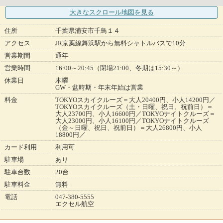
大きなスクロール地図
を見る
住所
千葉県浦安市千鳥１４
アクセス
JR京葉線舞浜駅から無料シャトルバスで10分
営業期間
通年
営業時間
16:00～20:45（閉場21:00、冬期は15:30～）
休業日
木曜
GW・盆時期・年末年始は営業
料金
TOKYOスカイクルーズ＝大人20400円、小人14200円／
TOKYOスカイクルーズ（土・日曜、祝日、祝前日）＝
大人23700円、小人16600円／TOKYOナイトクルーズ＝
大人23000円、小人16100円／TOKYOナイトクルーズ
（金～日曜、祝日、祝前日）＝大人26800円、小人
18800円／
カード利用
利用可
駐車場
あり
駐車台数
20台
駐車料金
無料
電話
047-380-5555
エクセル航空