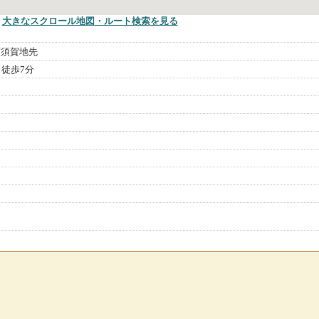
大きなスクロール地図
・ルート検索
を見る
町須賀地先
ら徒歩7分