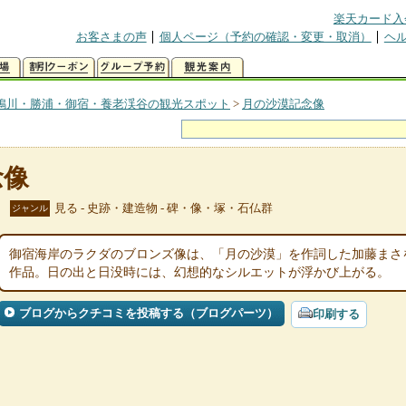
楽天カード入
お客さまの声
個人ページ（予約の確認・変更・取消）
ヘ
鴨川・勝浦・御宿・養老渓谷の観光スポット
>
月の沙漠記念像
念像
見る - 史跡・建造物 - 碑・像・塚・石仏群
ジャンル
御宿海岸のラクダのブロンズ像は、「月の沙漠」を作詞した加藤まさ
作品。日の出と日没時には、幻想的なシルエットが浮かび上がる。
ブログからクチコミを投稿する（ブログパーツ）
印刷する