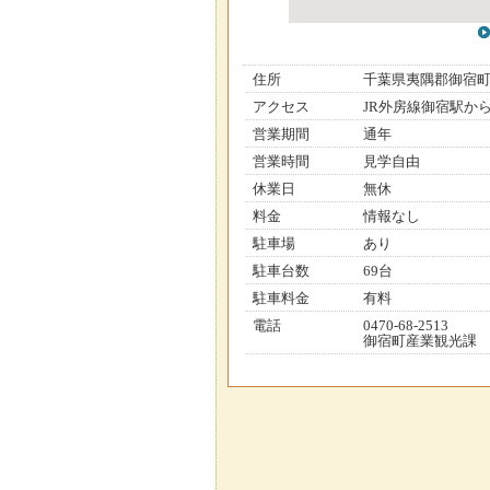
住所
千葉県夷隅郡御宿
アクセス
JR外房線御宿駅か
営業期間
通年
営業時間
見学自由
休業日
無休
料金
情報なし
駐車場
あり
駐車台数
69台
駐車料金
有料
電話
0470-68-2513
御宿町産業観光課