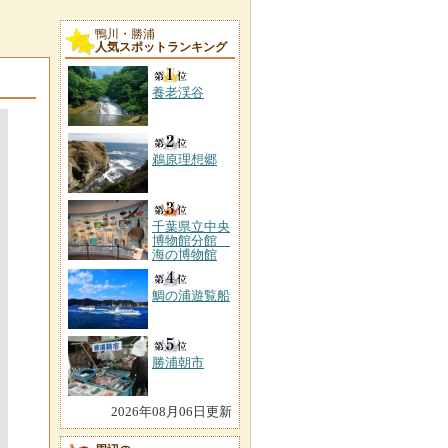
鴨川・勝浦
人気スポットランキング
養老渓谷
鵜原理想郷
千葉県立中央
博物館分館
海の博物館
鯛の浦遊覧船
勝浦朝市
2026年08月06日更新