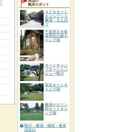
周辺の
観光スポット
ＡＣＮオート
キャンプｉｎ
勝浦・まんぼ
う
千葉県立大多
喜県民の森キ
ャンプ場
オートキャン
プオーシャン
ビュー鴨川
実谷オートキ
ャンプ場
勝浦チロリン
村オートキャ
ンプ場
鴨川・勝浦・御宿・養老
渓谷の