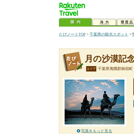
たびノートTOP
>
千葉県の観光スポット
>
月の沙漠記
千葉県夷隅郡御宿町
エリア
写真をもっと見る