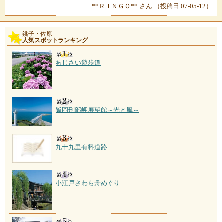
**ＲＩＮＧＯ** さん （投稿日 07-05-12）
銚子・佐原
人気スポットランキング
あじさい遊歩道
飯岡刑部岬展望館～光と風～
九十九里有料道路
小江戸さわら舟めぐり