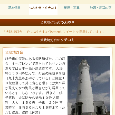
基本情報
つぶやき・クチコミ
動画・写真
地図・周辺の宿
つぶやき
犬吠埼灯台の
「犬吠埼灯台」でつぶやかれたTwitterのツイートを掲載しています。
クチコミ
犬吠埼灯台の
犬吠埼灯台
銚子市の突端にある犬吠埼灯台。この灯
台、すべてレンガで造られておりレンガ
造りでは日本一高い建造物です。 入場
料１５０円を払って、灯台の階段９９段
（九十九里をあやかっている）と脚立１
０段程登って外に出ると眼下には太平洋
が見えてかつ海風と靡きながら居座って
いるとすこしなごみます。 行き方 銚
子電鉄 犬吠駅から徒歩１０分 入場
料 大人 １５０円 子供 ２０円 営
業時間 ８時３０分より１６時まで（た
だし強風、強雨は休業）