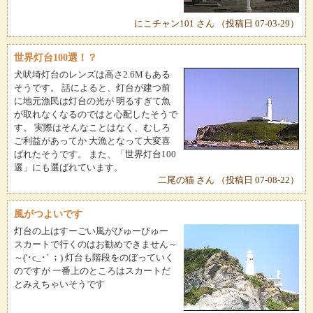
にこチャン101 さん （投稿日 07-03-29）
世界灯台100選！？
犬吠埼灯台のレンズは高さ2.6Mもある
そうです。 話によると、灯台が建つ前
に地元漁民は灯台の光が 明るすぎて魚
が取れなくなるのではと心配したそうで
す。 実際はそんなことはなく、むしろ
ご利益があってか 大漁となって大変喜
ばれたそうです。 また、「世界灯台100
選」にも選ばれています。
二尾の猫 さん （投稿日 07-08-22）
風がつよいです
灯台の上はすーごい風がびゅーびゅー
スカートで行くのはお勧めできません～
～('･c_･` ；) 灯台も階段をのぼっていく
のですが 一番上のところはスカートだ
とみえちゃいそうです