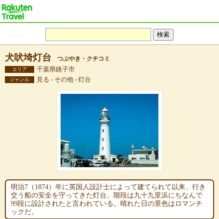
犬吠埼灯台
つぶやき・クチコミ
千葉県銚子市
エリア
見る - その他 - 灯台
ジャンル
明治7（1874）年に英国人設計士によって建てられて以来、行き
交う船の安全を守ってきた灯台。階段は九十九里浜にちなんで
99段に設計されたと言われている。晴れた日の景色はロマンチ
ックだ。