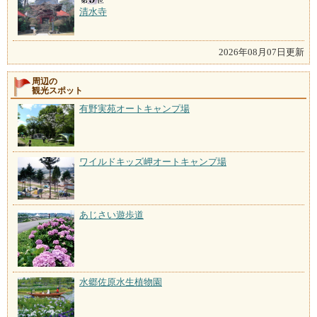
清水寺
2026年08月07日更新
周辺の
観光スポット
有野実苑オートキャンプ場
ワイルドキッズ岬オートキャンプ場
あじさい遊歩道
水郷佐原水生植物園