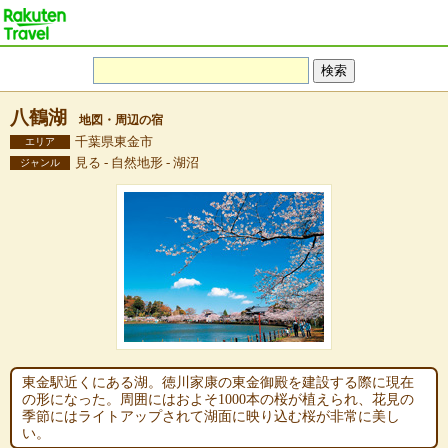
八鶴湖
地図・周辺の宿
千葉県東金市
エリア
見る - 自然地形 - 湖沼
ジャンル
東金駅近くにある湖。徳川家康の東金御殿を建設する際に現在
の形になった。周囲にはおよそ1000本の桜が植えられ、花見の
季節にはライトアップされて湖面に映り込む桜が非常に美し
い。