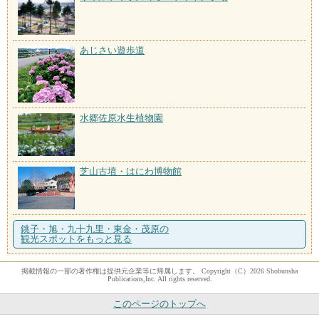
あじさい遊歩道
水郷佐原水生植物園
芝山古墳・はにわ博物館
銚子・旭・九十九里・東金・茂原の
観光スポットをもっと見る
掲載情報の一部の著作権は提供元企業等に帰属します。 Copyright（C）2026 Shobunsha
Publications,Inc. All rights reserved.
このページのトップへ