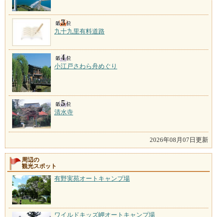
九十九里有料道路
小江戸さわら舟めぐり
清水寺
2026年08月07日更新
周辺の
観光スポット
有野実苑オートキャンプ場
ワイルドキッズ岬オートキャンプ場