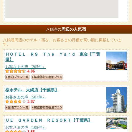
周辺の人気宿
八鶴湖の
八鶴湖
周辺のホテル・宿を、お客さまの評価が高い順に掲載していま
す。
ＨＯＴＥＬ Ｒ９ Ｔｈｅ Ｙａｒｄ 東金
【千葉
県】
お客さまの声（205件）
4.06
桜ホテル 大網店
【千葉県】
お客さまの声（507件）
3.87
ＵＥ ＧＡＲＤＥＮ ＲＥＳＯＲＴ
【千葉県】
お客さまの声（108件）
3.86