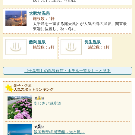
残す九十九里浜。そのほ
犬吠埼温泉
施設数：4軒
太平洋を一望する露天風呂が人気の海の温泉。関東最
東端に位置し、秋～冬に
飯岡温泉
長生温泉
施設数：2軒
施設数：1軒
【千葉県】の温泉旅館・ホテル一覧をもっと見る
銚子・佐原
人気スポットランキング
あじさい遊歩道
飯岡刑部岬展望館～光と風～