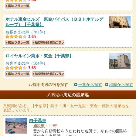
ホテル東金ヒルズ 東金バイパス（ＢＢＨホテルグ
ループ）
【千葉県】
お客さまの声（782件）
3.65
ロイヤルイン菊水・東金
【千葉県】
お客さまの声（104件）
3.65
八鶴湖周辺の宿を探す
一覧から探す
地図から探す
周辺の温泉地
八鶴湖の
八鶴湖
がある、【千葉県】銚子・旭・九十九里・東金・茂原の温泉地を
表記しています。
白子温泉
施設数：11軒
昔から白砂青松をうたわれた名所で、今もその面影を