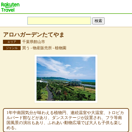
アロハガーデンたてやま
千葉県館山市
エリア
買う - 物産販売所 - 植物園
ジャンル
1年中南国気分が味わえる植物円、連続温室や大温室、トロピカ
ルバード館などがあり、ダンスステージが設置され、フラ等南
国風景の演出もあり、ふれあい動物広場でば大人も子供も楽し
める。