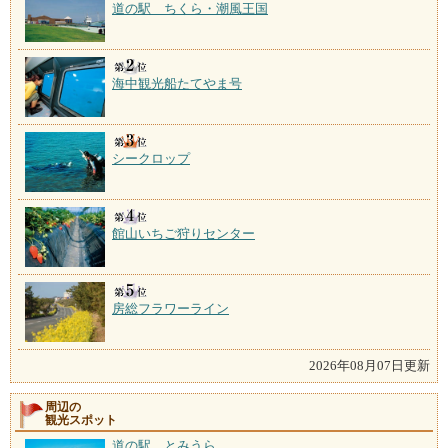
道の駅 ちくら・潮風王国
海中観光船たてやま号
シークロップ
館山いちご狩りセンター
房総フラワーライン
2026年08月07日更新
周辺の
観光スポット
道の駅 とみうら