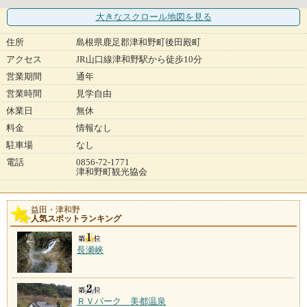
大きなスクロール地図
を見る
住所
島根県鹿足郡津和野町後田殿町
アクセス
JR山口線津和野駅から徒歩10分
営業期間
通年
営業時間
見学自由
休業日
無休
料金
情報なし
駐車場
なし
電話
0856-72-1771
津和野町観光協会
益田・津和野
人気スポットランキング
長瀬峡
ＲＶパーク 美都温泉