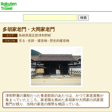
多胡家老門・大岡家老門
島根県鹿足郡津和野町
エリア
見る - 史跡・建造物 - 歴史的建造物
ジャンル
津和野藩の藩校だった養老館前のあたりは、かつて家老屋敷が
集まっていたところ。家老職を務めた多胡家や大岡家の武家屋
敷門が残り、当時の家老の権勢を物語っている。