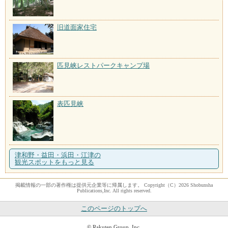
旧道面家住宅
匹見峡レストパークキャンプ場
表匹見峡
津和野・益田・浜田・江津の
観光スポットをもっと見る
掲載情報の一部の著作権は提供元企業等に帰属します。 Copyright（C）2026 Shobunsha
Publications,Inc. All rights reserved.
このページのトップへ
© Rakuten Group, Inc.