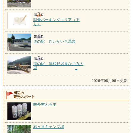
朝倉パーキングエリア（下
り）
道の駅 むいかいち温泉
道の駅 津和野温泉なごみの
里
2026年08月06日更新
周辺の
観光スポット
鴎外村ふる里
右ヶ谷キャンプ場