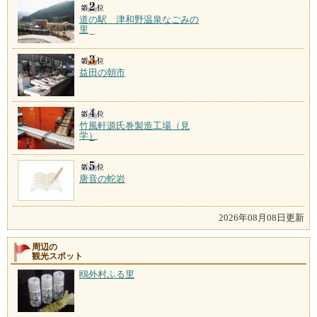
道の駅 津和野温泉なごみの
里
益田の朝市
竹風軒源氏巻製造工場（見
学）
唐音の蛇岩
2026年08月08日更新
周辺の
観光スポット
鴎外村ふる里