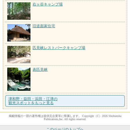
右ヶ谷キャンプ場
旧道面家住宅
匹見峡レストパークキャンプ場
表匹見峡
津和野・益田・浜田・江津の
観光スポットをもっと見る
掲載情報の一部の著作権は提供元企業等に帰属します。 Copyright（C）2026 Shobunsha
Publications,Inc. All rights reserved.
このページのトップへ