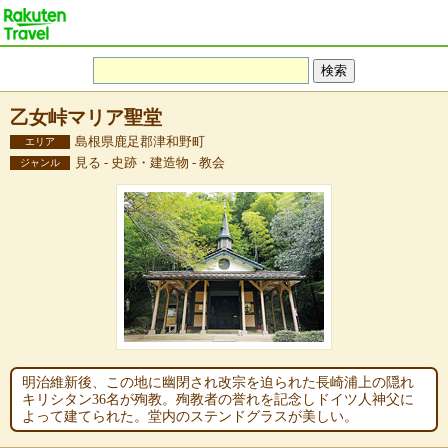
乙女峠マリア聖堂
島根県鹿足郡津和野町
エリア
見る - 史跡・建造物 - 教会
ジャンル
明治維新後、この地に幽閉され改宗を迫られた長崎浦上の隠れ
キリシタン36名が殉教。殉教者の誉れを記念しドイツ人神父に
よって建てられた。堂内のステンドグラスが美しい。