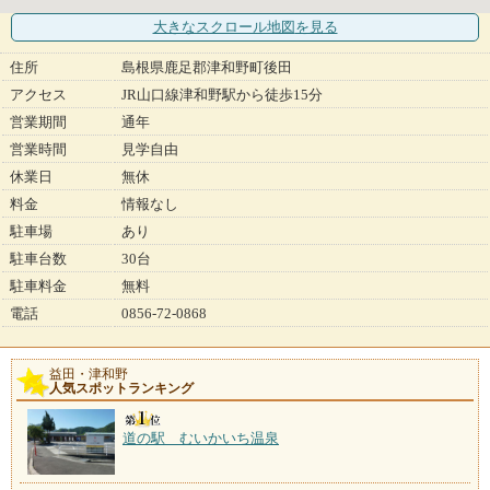
大きなスクロール地図
を見る
住所
島根県鹿足郡津和野町後田
アクセス
JR山口線津和野駅から徒歩15分
営業期間
通年
営業時間
見学自由
休業日
無休
料金
情報なし
駐車場
あり
駐車台数
30台
駐車料金
無料
電話
0856-72-0868
益田・津和野
人気スポットランキング
道の駅 むいかいち温泉