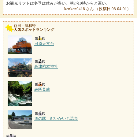
お観光リフトは冬季は休みが多い。朝が10時からと遅い。
kenken0418 さん （投稿日 08-04-01）
益田・津和野
人気スポットランキング
日原天文台
高津柿本神社
表匹見峡
道の駅 むいかいち温泉