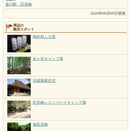
道の駅 匹見峡
2026年08月09日更新
周辺の
観光スポット
鴎外村ふる里
右ヶ谷キャンプ場
旧道面家住宅
匹見峡レストパークキャンプ場
表匹見峡