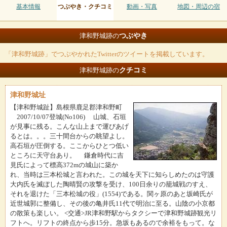
基本情報
つぶやき・クチコミ
動画・写真
地図・周辺の宿
つぶやき
津和野城跡の
「津和野城跡」でつぶやかれたTwitterのツイートを掲載しています。
クチコミ
津和野城跡の
津和野城址
【津和野城趾】島根県鹿足郡津和野町
2007/10/07登城(No106) 山城、石垣
が見事に残る。こんな山上まで運びあげ
るとは。。。三十間台からの眺望よし。
高石垣が圧倒する。ここからひとつ低い
ところに天守台あり。 鎌倉時代に吉
見氏によって標高372mの城山に築か
れ、当時は三本松城と言われた。この城を天下に知らしめたのは守護
大内氏を滅ぼした陶晴賢の攻撃を受け、100日余りの籠城戦のすえ、
それを退けた「三本松城の役」(1554)である。関ヶ原のあと坂崎氏が
近世城郭に整備し、その後の亀井氏11代で明治に至る。山陰の小京都
の散策も楽しい。 <交通>JR津和野駅からタクシーで津和野城跡観光リ
フトへ。リフトの終点から歩15分。急坂もあるので余裕をもって。な