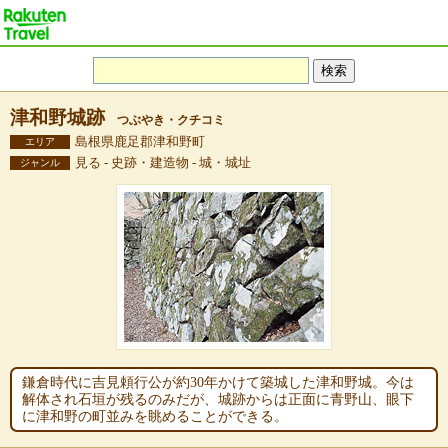
津和野城跡
つぶやき・クチコミ
島根県鹿足郡津和野町
エリア
見る - 史跡・建造物 - 城・城址
ジャンル
鎌倉時代に吉見頼行公が約30年かけて築城した津和野城。今は
解体され石垣が残るのみだが、城跡からは正面に青野山、眼下
に津和野の町並みを眺めることができる。