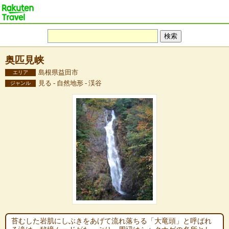
奥匹見峡
島根県益田市
エリア
見る - 自然地形 - 渓谷
ジャンル
苔むした岩肌にしぶきをあげて流れ落ちる「大竜頭」と呼ばれ