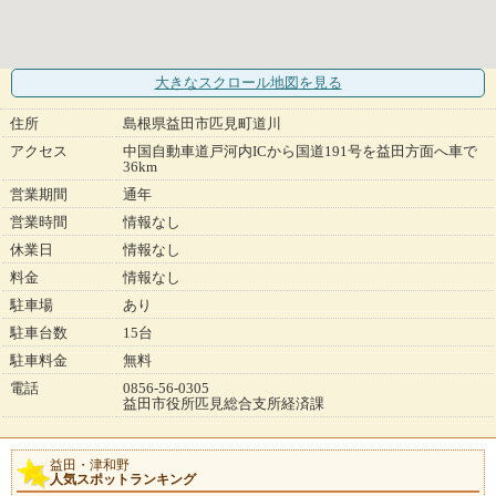
大きなスクロール地図
を見る
住所
島根県益田市匹見町道川
アクセス
中国自動車道戸河内ICから国道191号を益田方面へ車で
36km
営業期間
通年
営業時間
情報なし
休業日
情報なし
料金
情報なし
駐車場
あり
駐車台数
15台
駐車料金
無料
電話
0856-56-0305
益田市役所匹見総合支所経済課
益田・津和野
人気スポットランキング