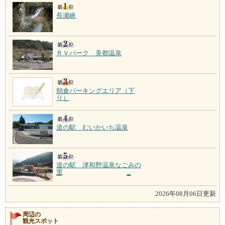
長瀬峡
ＲＶパーク 美都温泉
朝倉パーキングエリア（下
り）
道の駅 むいかいち温泉
道の駅 津和野温泉なごみの
里
2026年08月06日更新
周辺の
観光スポット