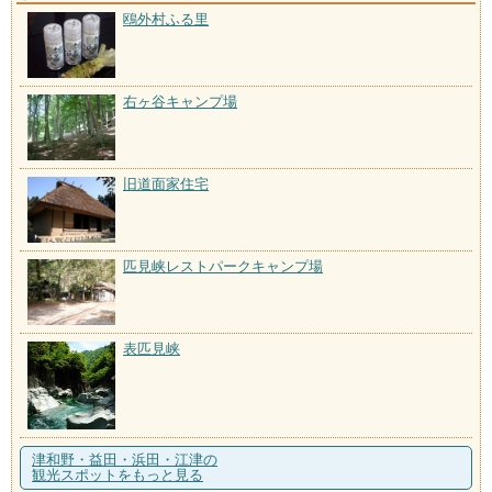
鴎外村ふる里
右ヶ谷キャンプ場
旧道面家住宅
匹見峡レストパークキャンプ場
表匹見峡
津和野・益田・浜田・江津の
観光スポットをもっと見る