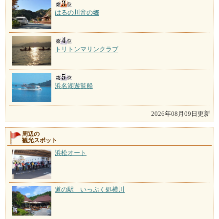
はるの川音の郷
トリトンマリンクラブ
浜名湖遊覧船
2026年08月09日更新
周辺の
観光スポット
浜松オート
道の駅 いっぷく処横川