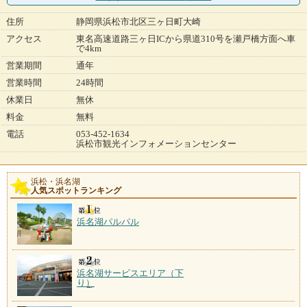
住所
静岡県浜松市北区三ヶ日町大崎
アクセス
東名高速道路三ヶ日ICから県道310号を瀬戸橋方面へ車
で4km
営業期間
通年
営業時間
24時間
休業日
無休
料金
無料
電話
053-452-1634
浜松市観光インフォメーションセンター
浜松・浜名湖
人気スポットランキング
浜名湖パルパル
浜名湖サービスエリア（下
り）