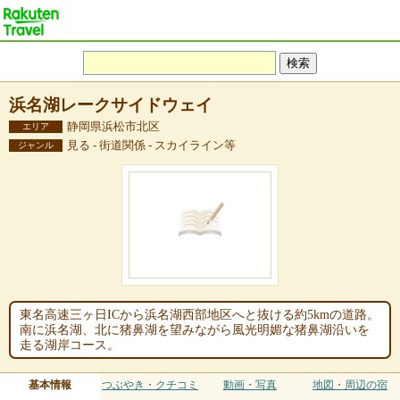
浜名湖レークサイドウェイ
静岡県浜松市北区
エリア
見る - 街道関係 - スカイライン等
ジャンル
東名高速三ヶ日ICから浜名湖西部地区へと抜ける約5kmの道路。
南に浜名湖、北に猪鼻湖を望みながら風光明媚な猪鼻湖沿いを
走る湖岸コース。
基本情報
つぶやき・クチコミ
動画・写真
地図・周辺の宿