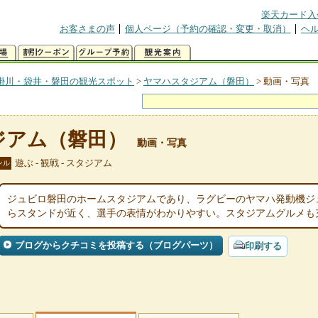
楽天カード入
お客さまの声
個人ページ（予約の確認・変更・取消）
ヘ
掛川・袋井・磐田の観光スポット
>
ヤマハスタジアム（磐田）
>
動画・写真
ジアム（磐田）
動画・写真
遊ぶ - 観戦 - スタジアム
ンル
ジュビロ磐田のホームスタジアムであり、ラグビーのヤマハ発動機ジ
らスタンドが近く、選手の表情がわかりやすい。スタジアムグルメも
ブログからクチコミを投稿する（ブログパーツ）
印刷する