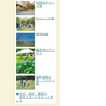
火剣山キャン
プ場
ならここの里
豊岡梅園
極楽寺のアジ
サイ
森町体験の
里 アクティ
森
掛川・袋井・磐田の
観光スポットをもっと見
る