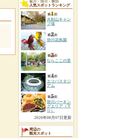
菊川・掛川・磐田
人気スポットランキング
火剣山キャン
プ場
掛川花鳥園
ならここの里
エコパスタジ
アム
掛川パーキン
グエリア（下
り）
2026年08月07日更新
周辺の
観光スポット