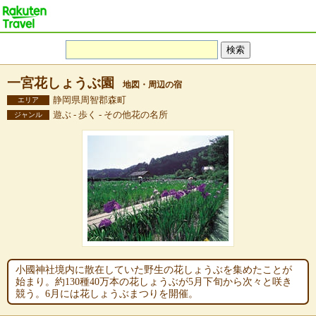
一宮花しょうぶ園
地図・周辺の宿
静岡県周智郡森町
エリア
遊ぶ - 歩く - その他花の名所
ジャンル
小國神社境内に散在していた野生の花しょうぶを集めたことが
始まり。約130種40万本の花しょうぶが5月下旬から次々と咲き
競う。6月には花しょうぶまつりを開催。