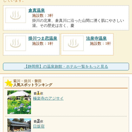
しています。
倉真温泉
施設数：3軒
掛川の北東、倉真川に沿った山間に湧く肌にやさしい
湯。その歴史は古く、慶
掛川つま恋温泉
法泉寺温泉
施設数：1軒
施設数：1軒
【静岡県】の温泉旅館・ホテル一覧をもっと見る
菊川・掛川・磐田
人気スポットランキング
極楽寺のアジサイ
日坂宿