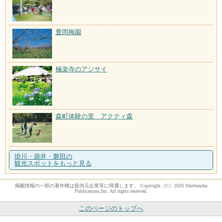
豊岡梅園
極楽寺のアジサイ
森町体験の里 アクティ森
掛川・袋井・磐田の
観光スポットをもっと見る
掲載情報の一部の著作権は提供元企業等に帰属します。 Copyright（C）2026 Shobunsha
Publications,Inc. All rights reserved.
このページのトップへ