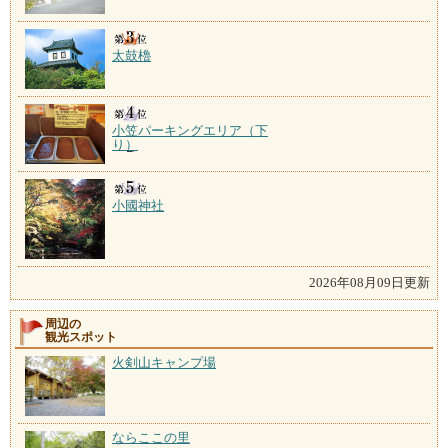
太鼓櫓
小笠パーキングエリア（下
り）
小國神社
2026年08月09日更新
周辺の
観光スポット
火剣山キャンプ場
ならここの里