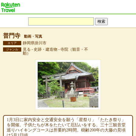
普門寺
動画・写真
静岡県掛川市
エリア
見る - 史跡・建造物 - 寺院（観音・不
ジャンル
動）
1月3日に家内安全と交通安全を願う「星祭り」「たたき祭り」
を開催。子供たちが木をたたいて厄払いをする。三十三観音堂
巡りハイキングコースは所要約2時間。樹齢200年の大藤の見頃
は5月1日頃。