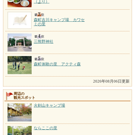
（上り）
森町吉川キャンプ場 カワセ
ミの里
三熊野神社
森町体験の里 アクティ森
2026年08月06日更新
周辺の
観光スポット
火剣山キャンプ場
ならここの里