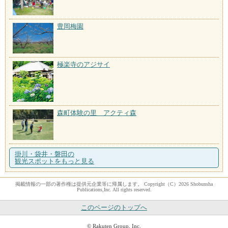
豊岡梅園
極楽寺のアジサイ
森町体験の里 アクティ森
掛川・袋井・磐田の
観光スポットをもっと見る
掲載情報の一部の著作権は提供元企業等に帰属します。 Copyright（C）2026 Shobunsha
Publications,Inc. All rights reserved.
このページのトップへ
© Rakuten Group, Inc.