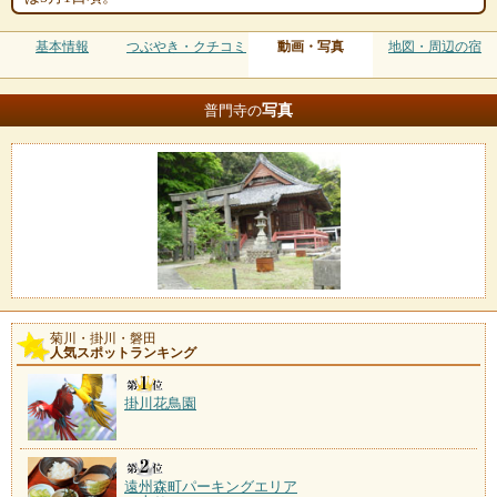
基本情報
つぶやき・クチコミ
動画・写真
地図・周辺の宿
写真
普門寺の
菊川・掛川・磐田
人気スポットランキング
掛川花鳥園
遠州森町パーキングエリア