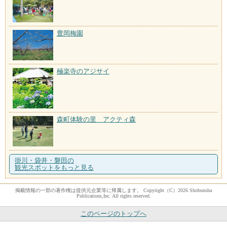
豊岡梅園
極楽寺のアジサイ
森町体験の里 アクティ森
掛川・袋井・磐田の
観光スポットをもっと見る
掲載情報の一部の著作権は提供元企業等に帰属します。 Copyright（C）2026 Shobunsha
Publications,Inc. All rights reserved.
このページのトップへ