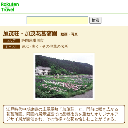
加茂荘・加茂花菖蒲園
動画・写真
静岡県掛川市
エリア
遊ぶ - 歩く - その他花の名所
ジャンル
江戸時代中期建築の庄屋屋敷「加茂荘」と、門前に咲き広がる
花菖蒲園。同園内展示温室では品種改良を重ねたオリジナルア
ジサイ展が開催され、その他様々な花も愉しむことができる。