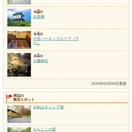
太鼓櫓
小笠パーキングエリア（下
り）
小國神社
2026年08月09日更新
周辺の
観光スポット
火剣山キャンプ場
ならここの里