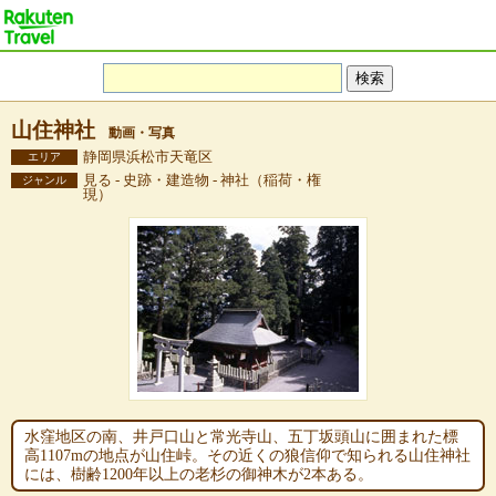
山住神社
動画・写真
静岡県浜松市天竜区
エリア
見る - 史跡・建造物 - 神社（稲荷・権
ジャンル
現）
水窪地区の南、井戸口山と常光寺山、五丁坂頭山に囲まれた標
高1107mの地点が山住峠。その近くの狼信仰で知られる山住神社
には、樹齢1200年以上の老杉の御神木が2本ある。