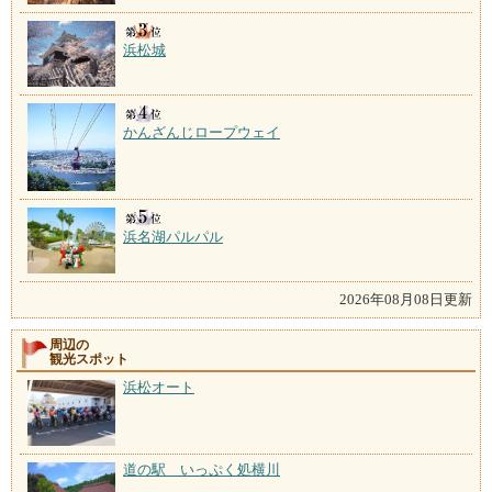
浜松城
かんざんじロープウェイ
浜名湖パルパル
2026年08月08日更新
周辺の
観光スポット
浜松オート
道の駅 いっぷく処横川