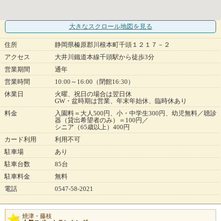
大きなスクロール地図
を見る
住所
静岡県榛原郡川根本町千頭１２１７－２
アクセス
大井川鐵道本線千頭駅から徒歩3分
営業期間
通年
営業時間
10:00～16:00（閉館16:30）
休業日
火曜、祝日の場合は翌日休
GW・盆時期は営業、年末年始休、臨時休あり
料金
入園料＝大人500円、小・中学生300円、幼児無料／聴診
器（貸出希望者のみ）＝100円／
シニア（65歳以上）400円
カード利用
利用不可
駐車場
あり
駐車台数
85台
駐車料金
無料
電話
0547-58-2021
焼津・藤枝