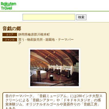
音戯の郷
静岡県榛原郡川根本町
エリア
買う - 物産販売所 - 遊園地・テーマパー
ジャンル
ク
音のテーマパーク。「音戯ミュージアム」には280インチ大型ス
クリーンによる「音戯シアター」や「ドキドキスタジオ」の感
覚体験ジム、オリジナルオルゴールや楽器作りの「音戯工房」
もある。