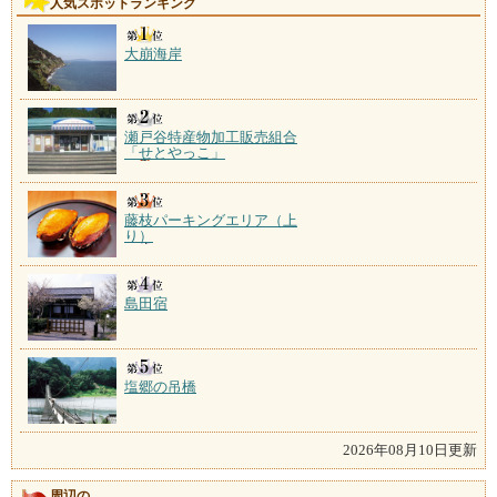
人気スポットランキング
大崩海岸
瀬戸谷特産物加工販売組合
「せとやっこ」
藤枝パーキングエリア（上
り）
島田宿
塩郷の吊橋
2026年08月10日更新
周辺の