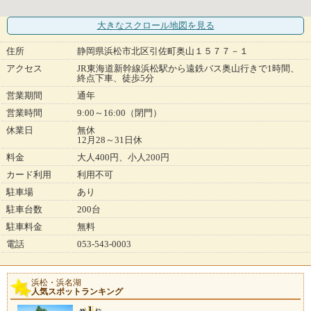
大きなスクロール地図
を見る
住所
静岡県浜松市北区引佐町奥山１５７７－１
アクセス
JR東海道新幹線浜松駅から遠鉄バス奥山行きで1時間、
終点下車、徒歩5分
営業期間
通年
営業時間
9:00～16:00（閉門）
休業日
無休
12月28～31日休
料金
大人400円、小人200円
カード利用
利用不可
駐車場
あり
駐車台数
200台
駐車料金
無料
電話
053-543-0003
浜松・浜名湖
人気スポットランキング