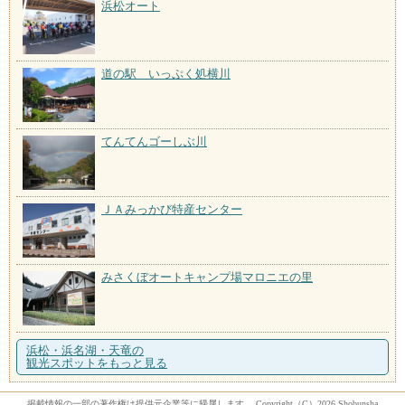
浜松オート
道の駅 いっぷく処横川
てんてんゴーしぶ川
ＪＡみっかび特産センター
みさくぼオートキャンプ場マロニエの里
浜松・浜名湖・天竜の
観光スポットをもっと見る
掲載情報の一部の著作権は提供元企業等に帰属します。 Copyright（C）2026 Shobunsha