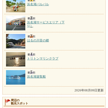
浜名湖パルパル
浜名湖サービスエリア（下
り）
はるの川音の郷
トリトンマリンクラブ
浜名湖遊覧船
2026年08月09日更新
周辺の
観光スポット