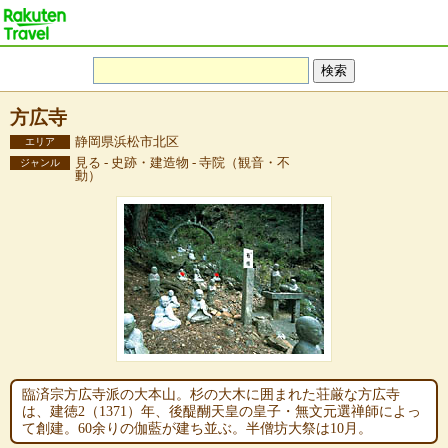
方広寺
静岡県浜松市北区
エリア
見る - 史跡・建造物 - 寺院（観音・不
ジャンル
動）
臨済宗方広寺派の大本山。杉の大木に囲まれた荘厳な方広寺
は、建徳2（1371）年、後醍醐天皇の皇子・無文元選禅師によっ
て創建。60余りの伽藍が建ち並ぶ。半僧坊大祭は10月。