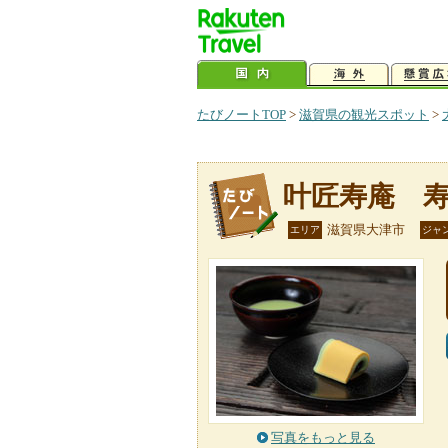
たびノートTOP
>
滋賀県の観光スポット
>
叶匠寿庵 
滋賀県大津市
エリア
ジャ
写真をもっと見る