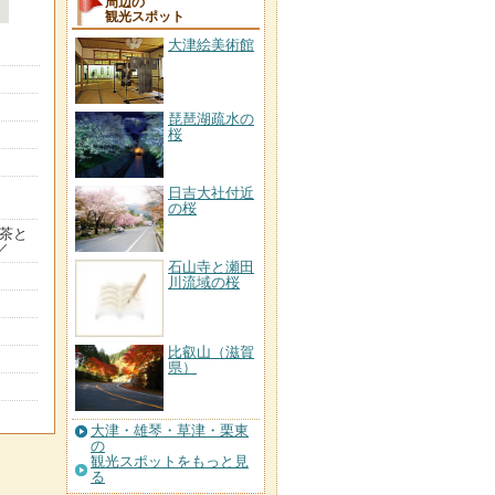
周辺の
観光スポット
大津絵美術館
琵琶湖疏水の
桜
日吉大社付近
の桜
抹茶と
／
石山寺と瀬田
川流域の桜
比叡山（滋賀
県）
大津・雄琴・草津・栗東
の
観光スポットをもっと見
る