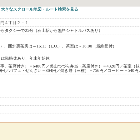
大きなスクロール地図
・ルート検索
を見る
龍門４丁目２－１
からタクシーで25分（石山駅から無料シャトルバスあり）
（閉館）、囲炉裏茶房は～16:15（L.O.）、茶室は～16:00（最終受付）
8月は臨時休あり、年末年始休
事、茶席付き）＝6480円／美山つづら弁当（茶席付き）＝4320円／茶室（
0円／パフェ・ぜんざい＝864円／焼き餅（三種）＝756円／コーヒー＝540円