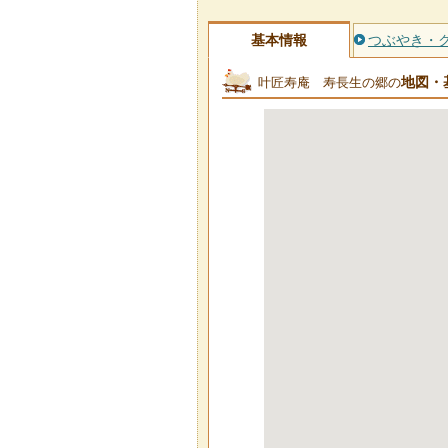
基本情報
つぶやき・
地図・
叶匠寿庵 寿長生の郷の