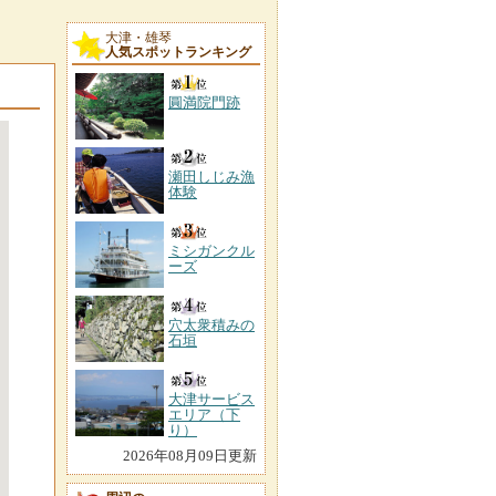
大津・雄琴
人気スポットランキング
圓満院門跡
瀬田しじみ漁
体験
ミシガンクル
ーズ
穴太衆積みの
石垣
大津サービス
エリア（下
り）
2026年08月09日更新