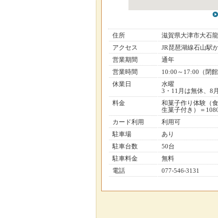
住所
滋賀県大津市大石
アクセス
JR琵琶湖線石山駅
営業期間
通年
営業時間
10:00～17:00
休業日
水曜
3・11月は無休、
料金
和菓子作り体験（食
生菓子付き）＝108
カード利用
利用可
駐車場
あり
駐車台数
50台
駐車料金
無料
電話
077-546-3131