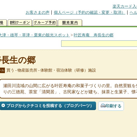
楽天カード入
お客さまの声
個人ページ（予約の確認・変更・取消）
ヘ
大津・雄琴・草津・栗東の観光スポット
>
叶匠寿庵 寿長生の郷
寿長生の郷
買う - 物産販売所 - 体験館・宿泊体験（研修）施設
ンル
瀬田川流域の山間に広がる叶匠寿庵の和菓子づくりの里。自然景観を
りの三徳苑、茶室「清閑居」、古民家などが建ち、抹茶と生菓子、懐
ブログからクチコミを投稿する（ブログパーツ）
印刷する