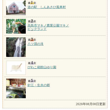
道の駅 しんあさひ風車村
高島市マキノ農業公園マキノ
ピックランド
八ツ淵の滝
びわこ箱館山ゆり園
針江・生水の郷
2026年08月08日更新