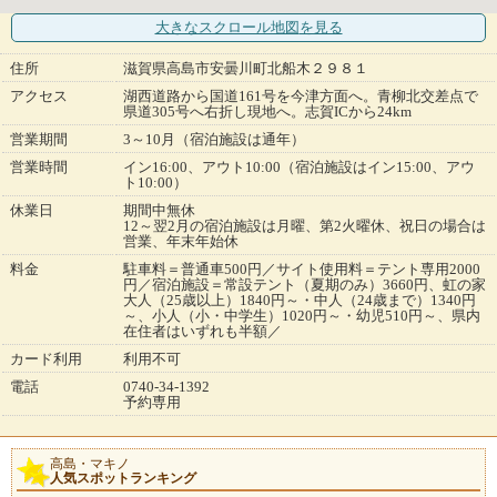
大きなスクロール地図
を見る
住所
滋賀県高島市安曇川町北船木２９８１
アクセス
湖西道路から国道161号を今津方面へ。青柳北交差点で
県道305号へ右折し現地へ。志賀ICから24km
営業期間
3～10月（宿泊施設は通年）
営業時間
イン16:00、アウト10:00（宿泊施設はイン15:00、アウ
ト10:00）
休業日
期間中無休
12～翌2月の宿泊施設は月曜、第2火曜休、祝日の場合は
営業、年末年始休
料金
駐車料＝普通車500円／サイト使用料＝テント専用2000
円／宿泊施設＝常設テント（夏期のみ）3660円、虹の家
大人（25歳以上）1840円～・中人（24歳まで）1340円
～、小人（小・中学生）1020円～・幼児510円～、県内
在住者はいずれも半額／
カード利用
利用不可
電話
0740-34-1392
予約専用
高島・マキノ
人気スポットランキング