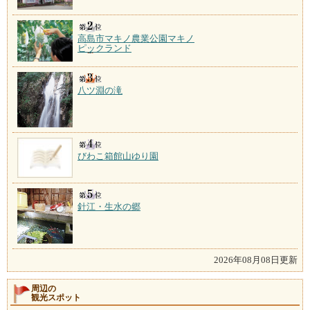
高島市マキノ農業公園マキノ
ピックランド
八ツ淵の滝
びわこ箱館山ゆり園
針江・生水の郷
2026年08月08日更新
周辺の
観光スポット