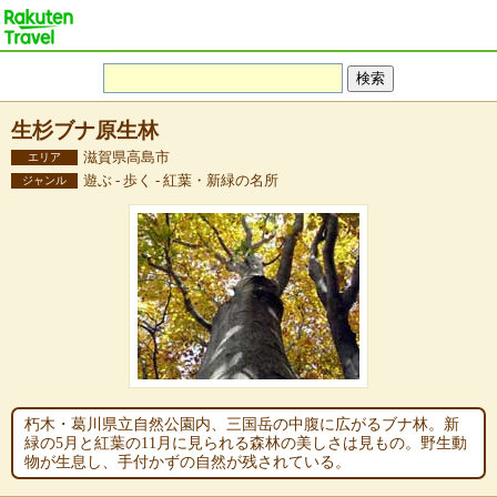
生杉ブナ原生林
滋賀県高島市
エリア
遊ぶ - 歩く - 紅葉・新緑の名所
ジャンル
朽木・葛川県立自然公園内、三国岳の中腹に広がるブナ林。新
緑の5月と紅葉の11月に見られる森林の美しさは見もの。野生動
物が生息し、手付かずの自然が残されている。