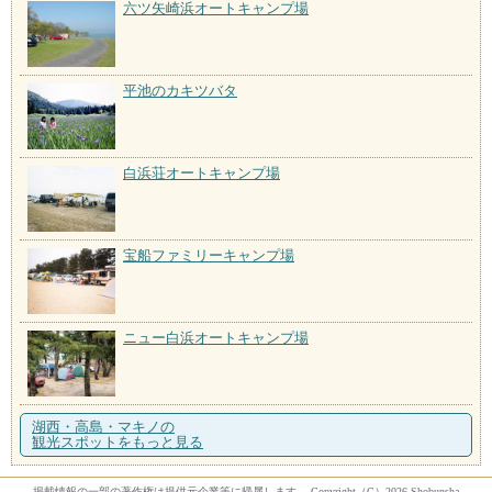
六ツ矢崎浜オートキャンプ場
平池のカキツバタ
白浜荘オートキャンプ場
宝船ファミリーキャンプ場
ニュー白浜オートキャンプ場
湖西・高島・マキノの
観光スポットをもっと見る
掲載情報の一部の著作権は提供元企業等に帰属します。 Copyright（C）2026 Shobunsha