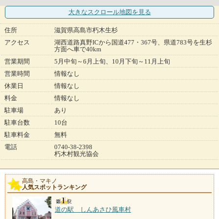
大きなスクロール地図
を見る
住所
滋賀県高島市朽木生杉
アクセス
湖西道路真野ICから国道477・367号、県道783号を生杉
方面へ車で40km
営業期間
5月中旬～6月上旬、10月下旬～11月上旬
営業時間
情報なし
休業日
情報なし
料金
情報なし
駐車場
あり
駐車台数
10台
駐車料金
無料
電話
0740-38-2398
朽木村観光協会
高島・マキノ
人気スポットランキング
道の駅 しんあさひ風車村