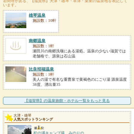
岩間寺
がある、【滋賀県】大津・雄琴・草津・栗東の温泉地を表記して
います。
雄琴温泉
施設数：10軒
南郷温泉
施設数：1軒
瀬田川の南郷洗堰にある湯処。温泉の少ない滋賀では
老舗格で、源泉は石山温
比良招福温泉
施設数：1軒
美人の湯で有名な重曹泉で黄褐色のにごり湯 源泉温度
38度、湧出量35
【滋賀県】の温泉旅館・ホテル一覧をもっと見る
大津・雄琴
人気スポットランキング
松の浦キャンプ場 みのりの