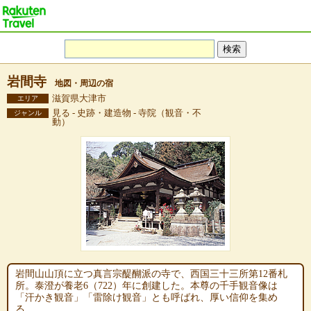
岩間寺
地図・周辺の宿
滋賀県大津市
エリア
見る - 史跡・建造物 - 寺院（観音・不
ジャンル
動）
岩間山山頂に立つ真言宗醍醐派の寺で、西国三十三所第12番札
所。泰澄が養老6（722）年に創建した。本尊の千手観音像は
「汗かき観音」「雷除け観音」とも呼ばれ、厚い信仰を集め
る。