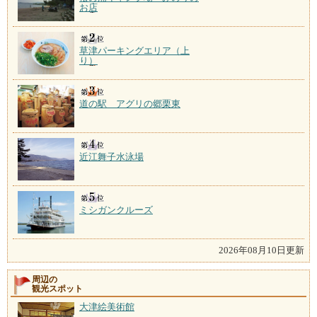
お店
草津パーキングエリア（上
り）
道の駅 アグリの郷栗東
近江舞子水泳場
ミシガンクルーズ
2026年08月10日更新
周辺の
観光スポット
大津絵美術館