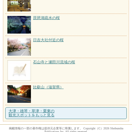
琵琶湖疏水の桜
日吉大社付近の桜
石山寺と瀬田川流域の桜
比叡山（滋賀県）
大津・雄琴・草津・栗東の
観光スポットをもっと見る
掲載情報の一部の著作権は提供元企業等に帰属します。 Copyright（C）2026 Shobunsha
Publications,Inc. All rights reserved.