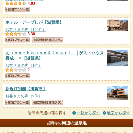
4.03
ホテル アーブしが
【滋賀県】
お客さまの声（140件）
3.38
ｇｕｅｓｔｈｏｕｓｅＫｉｎａｒｉ │ゲストハウス
喜成 ＾
【滋賀県】
お客さまの声（1件）
2
新近江別館
【滋賀県】
お客さまの声（9件）
岩間寺周辺の宿を探す
一覧から探す
地図から探す
周辺の温泉地
岩間寺の