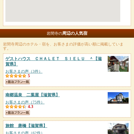
周辺の人気宿
岩間寺の
岩間寺
周辺のホテル・宿を、お客さまの評価が高い順に掲載していま
す。
ゲストハウス ＣＨＡＬＥＴ ＳＩＥＬＵ ＾
【滋
賀県】
お客さまの声（3件）
5
南郷温泉 二葉屋
【滋賀県】
お客さまの声（75件）
4.3
旅館 唐橋
【滋賀県】
お客さまの声（62件）