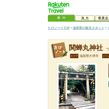
たびノートTOP
>
滋賀県の観光スポット
>
関蝉丸神社
滋賀県大津市
エリア
ジャ