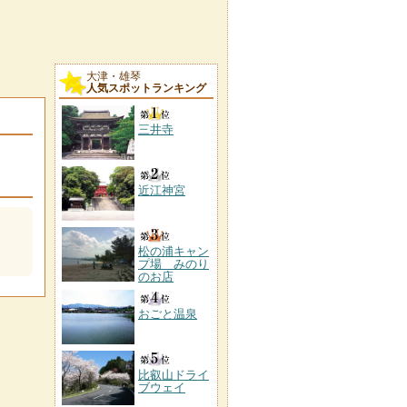
大津・雄琴
人気スポットランキング
三井寺
近江神宮
松の浦キャン
プ場 みのり
のお店
おごと温泉
比叡山ドライ
ブウェイ