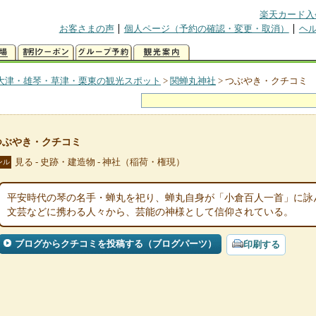
楽天カード入
お客さまの声
個人ページ（予約の確認・変更・取消）
ヘ
大津・雄琴・草津・栗東の観光スポット
>
関蝉丸神社
>
つぶやき・クチコミ
つぶやき・クチコミ
見る - 史跡・建造物 - 神社（稲荷・権現）
ンル
平安時代の琴の名手・蝉丸を祀り、蝉丸自身が「小倉百人一首」に詠
文芸などに携わる人々から、芸能の神様として信仰されている。
ブログからクチコミを投稿する（ブログパーツ）
印刷する