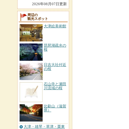
2026年08月07日更新
周辺の
観光スポット
大津絵美術館
琵琶湖疏水の
桜
日吉大社付近
の桜
石山寺と瀬田
川流域の桜
比叡山（滋賀
県）
大津・雄琴・草津・栗東