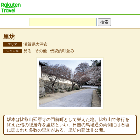
里坊
滋賀県大津市
エリア
見る - その他 - 伝統的町並み
ジャンル
坂本は比叡山延暦寺の門前町として栄えた地。比叡山で修行を
終えた僧の隠居寺を里坊といい、日吉の馬場通の両側には石垣
に囲まれた多数の里坊がある。里坊内部は非公開。