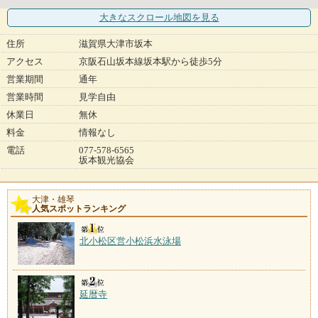
大きなスクロール地図
を見る
住所
滋賀県大津市坂本
アクセス
京阪石山坂本線坂本駅から徒歩5分
営業期間
通年
営業時間
見学自由
休業日
無休
料金
情報なし
電話
077-578-6565
坂本観光協会
大津・雄琴
人気スポットランキング
北小松区営小松浜水泳場
延暦寺