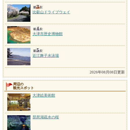
比叡山ドライブウェイ
大津市歴史博物館
近江舞子水泳場
2026年08月08日更新
周辺の
観光スポット
大津絵美術館
琵琶湖疏水の桜