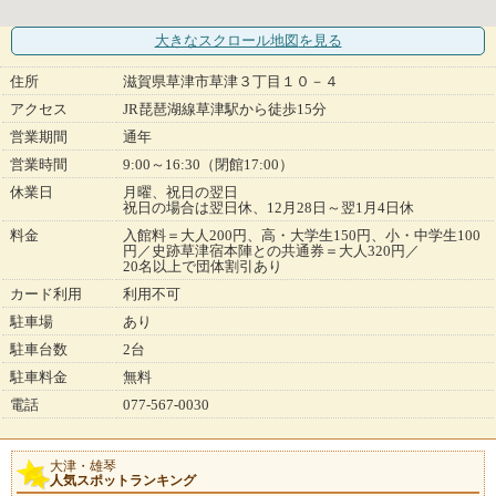
大きなスクロール地図
を見る
住所
滋賀県草津市草津３丁目１０－４
アクセス
JR琵琶湖線草津駅から徒歩15分
営業期間
通年
営業時間
9:00～16:30（閉館17:00）
休業日
月曜、祝日の翌日
祝日の場合は翌日休、12月28日～翌1月4日休
料金
入館料＝大人200円、高・大学生150円、小・中学生100
円／史跡草津宿本陣との共通券＝大人320円／
20名以上で団体割引あり
カード利用
利用不可
駐車場
あり
駐車台数
2台
駐車料金
無料
電話
077-567-0030
大津・雄琴
人気スポットランキング