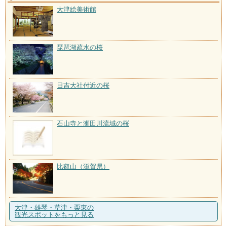
大津絵美術館
琵琶湖疏水の桜
日吉大社付近の桜
石山寺と瀬田川流域の桜
比叡山（滋賀県）
大津・雄琴・草津・栗東の
観光スポットをもっと見る