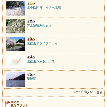
北小松区営小松浜水泳場
穴太衆積みの石垣
比叡山ドライブウェイ
比叡山シャトルバス
琵琶湖
2026年08月06日更新
周辺の
観光スポット