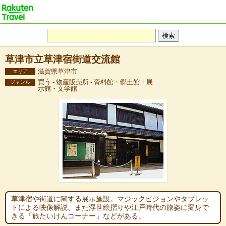
草津市立草津宿街道交流館
滋賀県草津市
エリア
買う - 物産販売所 - 資料館・郷土館・展
ジャンル
示館・文学館
草津宿や街道に関する展示施設。マジックビジョンやタブレッ
トによる映像解説、また浮世絵摺りや江戸時代の旅姿に変身で
きる「旅たいけんコーナー」などがある。