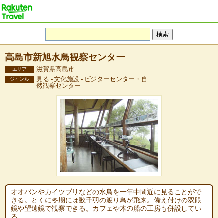
高島市新旭水鳥観察センター
滋賀県高島市
エリア
見る - 文化施設 - ビジターセンター・自
ジャンル
然観察センター
オオバンやカイツブリなどの水鳥を一年中間近に見ることがで
きる。とくに冬期には数千羽の渡り鳥が飛来。備え付けの双眼
鏡や望遠鏡で観察できる。カフェや木の船の工房も併設してい
る。