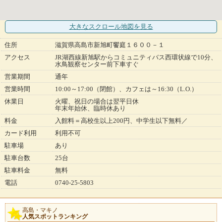
大きなスクロール地図
を見る
住所
滋賀県高島市新旭町饗庭１６００－１
アクセス
JR湖西線新旭駅からコミュニティバス西環状線で10分、
水鳥観察センター前下車すぐ
営業期間
通年
営業時間
10:00～17:00（閉館）、カフェは～16:30（L.O.）
休業日
火曜、祝日の場合は翌平日休
年末年始休、臨時休あり
料金
入館料＝高校生以上200円、中学生以下無料／
カード利用
利用不可
駐車場
あり
駐車台数
25台
駐車料金
無料
電話
0740-25-5803
高島・マキノ
人気スポットランキング