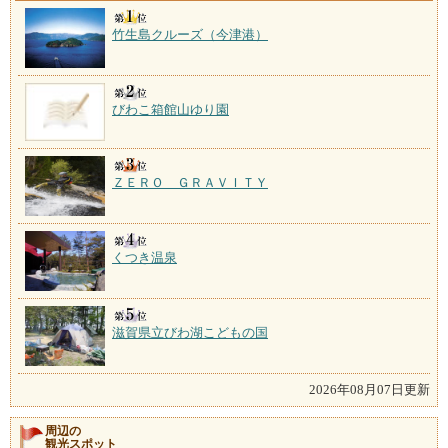
竹生島クルーズ（今津港）
びわこ箱館山ゆり園
ＺＥＲＯ ＧＲＡＶＩＴＹ
くつき温泉
滋賀県立びわ湖こどもの国
2026年08月07日更新
周辺の
観光スポット