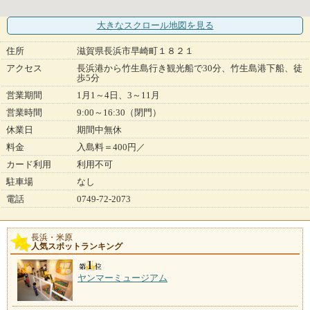
大きなスクロール地図
を見る
住所
滋賀県長浜市早崎町１８２１
アクセス
長浜港から竹生島行き観光船で30分、竹生島港下船、徒
歩5分
営業期間
1月1～4日、3～11月
営業時間
9:00～16:30（閉門）
休業日
期間中無休
料金
入島料＝400円／
カード利用
利用不可
駐車場
なし
電話
0749-72-2073
長浜・米原
人気スポットランキング
ヤンマーミュージアム