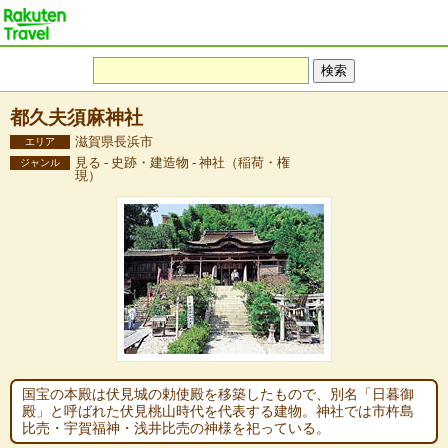
都久夫須麻神社
滋賀県長浜市
エリア
見る - 史跡・建造物 - 神社（稲荷・権
ジャンル
現）
国宝の本殿は伏見城の勅使殿を移築したもので、別名「日暮御
殿」と呼ばれた伏見桃山時代を代表する建物。神社では市杵島
比売・宇賀福神・浅井比売の神様を祀っている。