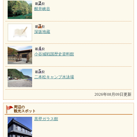
醒井峡谷
深坂地蔵
小谷城戦国歴史資料館
二本松キャンプ水泳場
2026年08月09日更新
周辺の
観光スポット
黒壁ガラス館