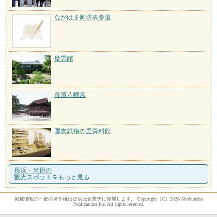
ながはま御坊表参道
慶雲館
長濱八幡宮
国友鉄砲の里資料館
長浜・米原の
観光スポットをもっと見る
掲載情報の一部の著作権は提供元企業等に帰属します。 Copyright（C）2026 Shobunsha
Publications,Inc. All rights reserved.