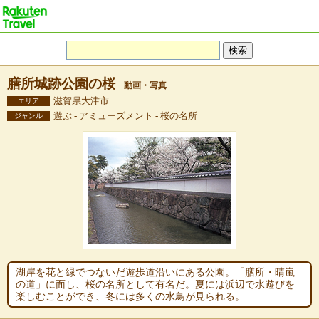
膳所城跡公園の桜
動画・写真
滋賀県大津市
エリア
遊ぶ - アミューズメント - 桜の名所
ジャンル
湖岸を花と緑でつないだ遊歩道沿いにある公園。「膳所・晴嵐
の道」に面し、桜の名所として有名だ。夏には浜辺で水遊びを
楽しむことができ、冬には多くの水鳥が見られる。