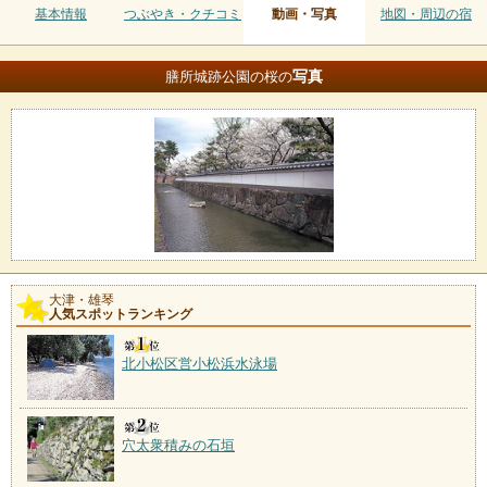
基本情報
つぶやき・クチコミ
動画・写真
地図・周辺の宿
写真
膳所城跡公園の桜の
大津・雄琴
人気スポットランキング
北小松区営小松浜水泳場
穴太衆積みの石垣