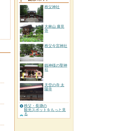
秩父神社
大林山 廣見
寺
秩父今宮神社
銭神様の聖神
社
天空の寺 太
陽寺
秩父・長瀞の
観光スポットをもっと見
る