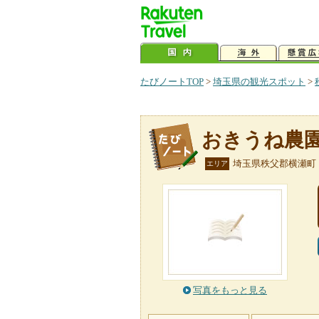
たびノートTOP
>
埼玉県の観光スポット
>
おきうね農
埼玉県秩父郡横瀬町
エリア
写真をもっと見る