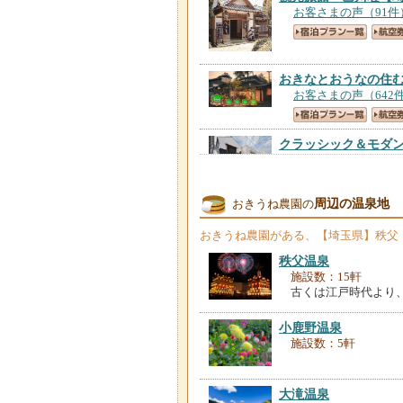
お客さまの声（91件
おきなとおうなの住
お客さまの声（642
クラッシック＆モダ
お客さまの声（68件
周辺の温泉地
おきうね農園の
旅館 比与志
【埼玉
お客さまの声（288
おきうね農園
がある、【埼玉県】秩父
秩父温泉
二百年の農家屋敷 
施設数：15軒
お客さまの声（222
古くは江戸時代より
小鹿野温泉
展望の宿 すぎな
【
施設数：5軒
お客さまの声（120
大滝温泉