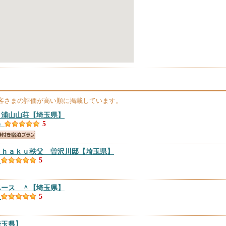
客さまの評価が高い順に掲載しています。
 浦山山荘
【埼玉県】
）
5
ｉｈａｋｕ秩父 曽沢川邸
【埼玉県】
）
5
ベース ＾
【埼玉県】
）
5
埼玉県】