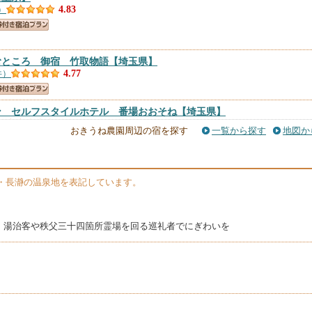
）
4.83
むところ 御宿 竹取物語
【埼玉県】
件）
4.77
ン セルフスタイルホテル 番場おおそね
【埼玉県】
）
4.76
おきうね農園周辺の宿を探す
一覧から探す
地図か
県】
件）
4.75
・長瀞の温泉地を表記しています。
宮本家
【埼玉県】
件）
4.69
、湯治客や秩父三十四箇所霊場を回る巡礼者でにぎわいを
埼玉県】
件）
4.67