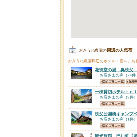
周辺の人気宿
おきうね農園の
おきうね農園
周辺のホテル・宿を、お
花御堂の湯 奥秩父
お客さまの声（74件
一棟貸切ホテルｔｅ
お客さまの声（9件
秩父公園橋キャンプ
お客さまの声（1件
観光旅館 巴川荘
【