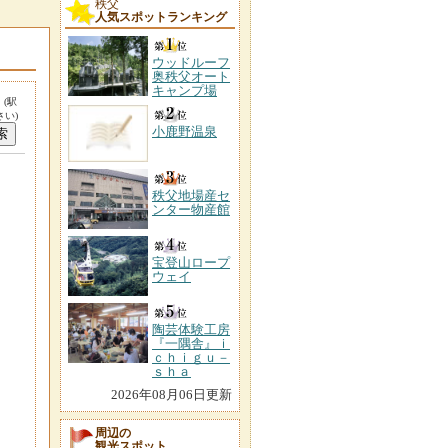
秩父
人気スポットランキング
ウッドルーフ
奥秩父オート
キャンプ場
。
(駅
い)
小鹿野温泉
秩父地場産セ
ンター物産館
宝登山ロープ
ウェイ
陶芸体験工房
『一隅舎』ｉ
ｃｈｉｇｕ－
ｓｈａ
2026年08月06日更新
周辺の
観光スポット