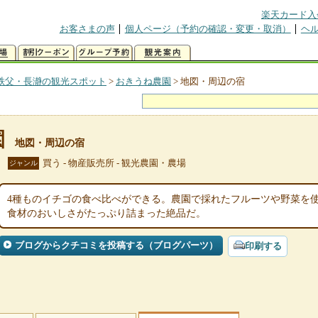
楽天カード入
お客さまの声
個人ページ（予約の確認・変更・取消）
ヘ
秩父・長瀞の観光スポット
>
おきうね農園
>
地図・周辺の宿
園
地図・周辺の宿
買う - 物産販売所 - 観光農園・農場
ジャンル
4種ものイチゴの食べ比べができる。農園で採れたフルーツや野菜を
食材のおいしさがたっぷり詰まった絶品だ。
ブログからクチコミを投稿する（ブログパーツ）
印刷する