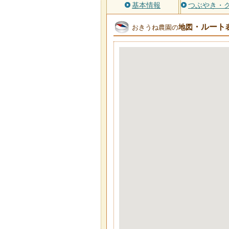
基本情報
つぶやき・
・ルート
地図
おきうね農園の