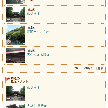
秩父神社
長瀞ラインくだり
天空の寺 太陽寺
2026年08月10日更新
周辺の
観光スポット
秩父神社
大林山 廣見寺