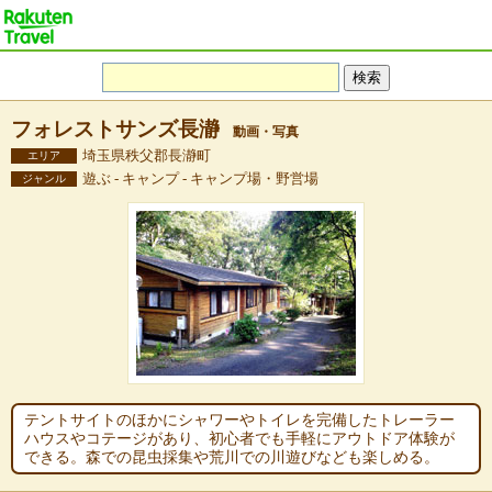
フォレストサンズ長瀞
動画・写真
埼玉県秩父郡長瀞町
エリア
遊ぶ - キャンプ - キャンプ場・野営場
ジャンル
テントサイトのほかにシャワーやトイレを完備したトレーラー
ハウスやコテージがあり、初心者でも手軽にアウトドア体験が
できる。森での昆虫採集や荒川での川遊びなども楽しめる。