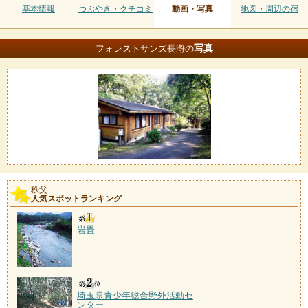
基本情報
つぶやき・クチコミ
動画・写真
地図・周辺の宿
写真
フォレストサンズ長瀞の
秩父
人気スポットランキング
岩畳
埼玉県青少年総合野外活動セ
ンター